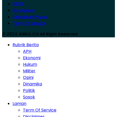
KIRKA
Disclaimer
Kebijakan Privasi
Term Of Service
© 2024. KIRKA.CO All Right Reserved
Rubrik Berita
APH
Ekonomi
Hukum
Militer
Opini
Dinamika
Politik
Sosok
Laman
Term Of Service
Disclaimer