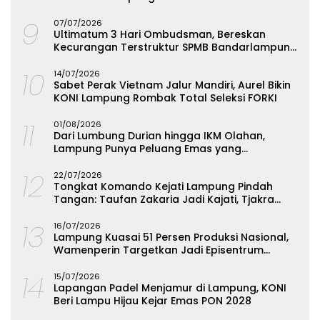
9
07/07/2026
Ultimatum 3 Hari Ombudsman, Bereskan
Kecurangan Terstruktur SPMB Bandarlampung
atau Hadapi Hukum
10
14/07/2026
Sabet Perak Vietnam Jalur Mandiri, Aurel Bikin
KONI Lampung Rombak Total Seleksi FORKI
11
01/08/2026
Dari Lumbung Durian hingga IKM Olahan,
Lampung Punya Peluang Emas yang
Terabaikan
12
22/07/2026
Tongkat Komando Kejati Lampung Pindah
Tangan: Taufan Zakaria Jadi Kajati, Tjakra
Suyana Wakajati
13
16/07/2026
Lampung Kuasai 51 Persen Produksi Nasional,
Wamenperin Targetkan Jadi Episentrum
Olahan Singkong
14
15/07/2026
Lapangan Padel Menjamur di Lampung, KONI
Beri Lampu Hijau Kejar Emas PON 2028