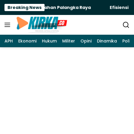
Langsung
n Kantor Pertanahan Palangka Raya
Breaking News
Efisiensi at
ke
konten
APH
Ekonomi
Hukum
Militer
Opini
Dinamika
Politi