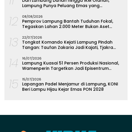
11
Dari Lumbung Durian hingga IKM Olahan,
Lampung Punya Peluang Emas yang
Terabaikan
12
08/08/2026
Pemprov Lampung Bantah Tuduhan Fokal,
Tegaskan Lahan 2.000 Meter Bukan Aset
Daerah
13
22/07/2026
Tongkat Komando Kejati Lampung Pindah
Tangan: Taufan Zakaria Jadi Kajati, Tjakra
Suyana Wakajati
14
16/07/2026
Lampung Kuasai 51 Persen Produksi Nasional,
Wamenperin Targetkan Jadi Episentrum
Olahan Singkong
15
15/07/2026
Lapangan Padel Menjamur di Lampung, KONI
Beri Lampu Hijau Kejar Emas PON 2028