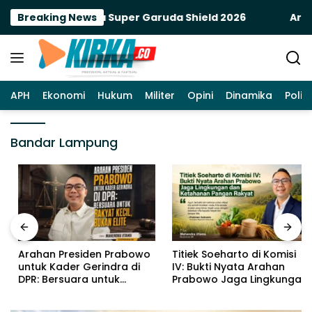
Langsung
kar Alutsista Super Garuda Shield 2026
Breaking News
Arahan Pr
ke
konten
APH
Ekonomi
Hukum
Militer
Opini
Dinamika
Politi
Bandar Lampung
Arahan Presiden Prabowo
Titiek Soeharto di Komisi
untuk Kader Gerindra di
IV: Bukti Nyata Arahan
DPR: Bersuara untuk
Prabowo Jaga Lingkungan
Rakyat Kecil, Bukan Elite
dan Ketahanan Pangan
Rakyat