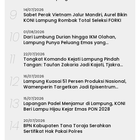
9
14/07/2026
Sabet Perak Vietnam Jalur Mandiri, Aurel Bikin
KONI Lampung Rombak Total Seleksi FORKI
10
01/08/2026
Dari Lumbung Durian hingga IKM Olahan,
Lampung Punya Peluang Emas yang
Terabaikan
11
22/07/2026
Tongkat Komando Kejati Lampung Pindah
Tangan: Taufan Zakaria Jadi Kajati, Tjakra
Suyana Wakajati
12
16/07/2026
Lampung Kuasai 51 Persen Produksi Nasional,
Wamenperin Targetkan Jadi Episentrum
Olahan Singkong
13
15/07/2026
Lapangan Padel Menjamur di Lampung, KONI
Beri Lampu Hijau Kejar Emas PON 2028
14
20/07/2026
BPN Kabupaten Tana Toraja Serahkan
Sertifikat Hak Pakai Polres