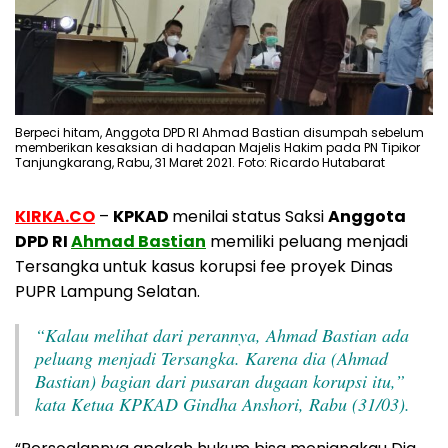
Berpeci hitam, Anggota DPD RI Ahmad Bastian disumpah sebelum
memberikan kesaksian di hadapan Majelis Hakim pada PN Tipikor
Tanjungkarang, Rabu, 31 Maret 2021. Foto: Ricardo Hutabarat
KIRKA.CO
–
KPKAD
menilai status Saksi
Anggota
DPD RI
Ahmad Bastian
memiliki peluang menjadi
Tersangka untuk kasus korupsi fee proyek Dinas
PUPR Lampung Selatan.
“Kalau melihat dari perannya, Ahmad Bastian ada
peluang menjadi Tersangka. Karena dia (Ahmad
Bastian) bagian dari pusaran dugaan korupsi itu,”
kata Ketua KPKAD Gindha Anshori, Rabu (31/03).