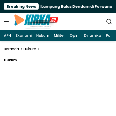
Langsung
, Saatnya Futsal PWI Lampung Balas Dendam di Porwanas 202
Breaking News
ke
konten
APH
Ekonomi
Hukum
Militer
Opini
Dinamika
Politi
Beranda
Hukum
Hukum