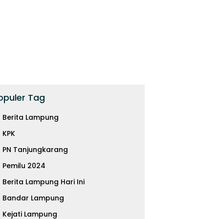
opuler Tag
Berita Lampung
KPK
PN Tanjungkarang
Pemilu 2024
 Malaysia Airlines Jadi
Uang Titipan Rp1 Triliun,
D
Berita Lampung Hari Ini
 Narkoba, 70 Ribu Butir
Akankah Pemulihan Aset
M
si Disita di Soetta
Menggantikan Hukuman
A
Bandar Lampung
Pidana?
K
Kejati Lampung