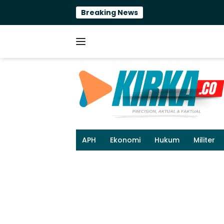
Langsung
Breaking News
Efisiens
ke
konten
APH
Ekonomi
Hukum
Militer