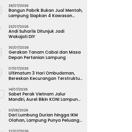
Menginspirasi
6
28/07/2026
Bangun Pabrik Bukan Jual Mentah,
Lampung Siapkan 4 Kawasan
Industri
7
23/07/2026
Andi Suharlis Ditunjuk Jadi
Wakajati DIY
8
30/07/2026
Gerakan Tanam Cabai dan Masa
Depan Pertanian Lampung
9
07/07/2026
Ultimatum 3 Hari Ombudsman,
Bereskan Kecurangan Terstruktur
SPMB Bandarlampung atau
10
Hadapi Hukum
14/07/2026
Sabet Perak Vietnam Jalur
Mandiri, Aurel Bikin KONI Lampung
Rombak Total Seleksi FORKI
1
01/08/2026
Dari Lumbung Durian hingga IKM
Olahan, Lampung Punya Peluang
Emas yang Terabaikan
22/07/2026