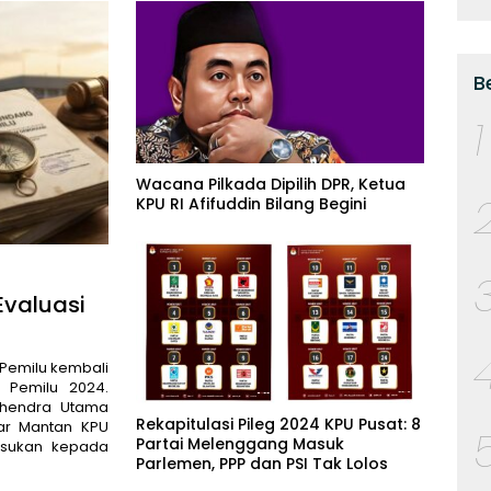
B
1
Wacana Pilkada Dipilih DPR, Ketua
KPU RI Afifuddin Bilang Begini
Evaluasi
 Pemilu kembali
 Pemilu 2024.
ahendra Utama
Rekapitulasi Pileg 2024 KPU Pusat: 8
sar Mantan KPU
Partai Melenggang Masuk
asukan kepada
Parlemen, PPP dan PSI Tak Lolos