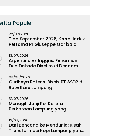
erita Populer
22/07/2026
Tiba September 2026, Kapal Induk
Pertama RI Giuseppe Garibaldi
Resmi Bermarkas di Lampung
2
13/07/2026
Argentina vs Inggris: Penantian
Dua Dekade Diselimuti Dendam
3
03/08/2026
Gurihnya Potensi Bisnis PT ASDP di
Rute Baru Lampung
4
31/07/2026
Menagih Janji Rel Kereta
Perkotaan Lampung yang
Mengendap
5
13/07/2026
Dari Bencana ke Mendunia: Kisah
Transformasi Kopi Lampung yang