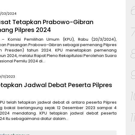
1/03/2024
usat Tetapkan Prabowo-Gibran
ang Pilpres 2024
 – Komisi Pemilihan Umum (KPU), Rabu (20/3/2024),
an Pasangan Prabowo-Gibran sebagai pemenang Pilpres
han Presiden) tahun 2024. KPU menetapkan pemenang
ahun 2024, melalui Rapat Pleno Rekapitulasi Perolehan Suara
asional Pemilu 2024 di…
9/11/2023
tapkan Jadwal Debat Peserta Pilpres
PU telah tetapkan jadwal debat di antara peserta Pilpres
g bakal berlangsung sejak 12 Desember 2023 sampai 4
1
 2024 mendatang. KPU tetapkan jadwal debat peserta
024 itu sebagaimana diatur dalam…