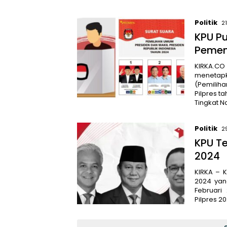
Politik
2
KPU P
Pemen
KIRKA.CO
menetapk
(Pemili
Pilpres t
Tingkat N
Politik
2
KPU Te
2024
KIRKA – K
2024 yan
Februari
Pilpres 2