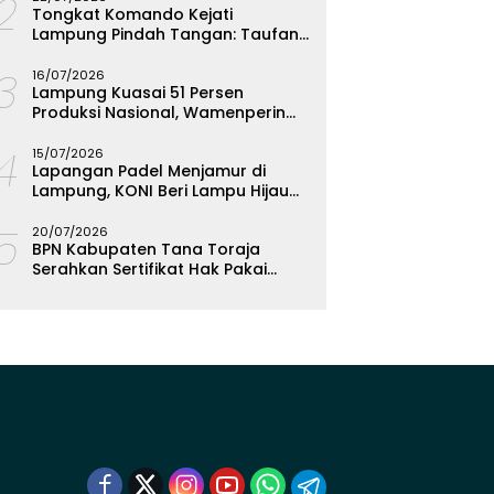
12
Tongkat Komando Kejati
Lampung Pindah Tangan: Taufan
Zakaria Jadi Kajati, Tjakra Suyana
13
Wakajati
16/07/2026
Lampung Kuasai 51 Persen
Produksi Nasional, Wamenperin
Targetkan Jadi Episentrum
14
Olahan Singkong
15/07/2026
Lapangan Padel Menjamur di
Lampung, KONI Beri Lampu Hijau
Kejar Emas PON 2028
15
20/07/2026
BPN Kabupaten Tana Toraja
Serahkan Sertifikat Hak Pakai
Polres