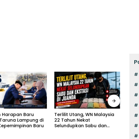
P
 Harapan Baru
Terlilit Utang, WN Malaysia
Pilot
Taruna Lampung di
22 Tahun Nekat
Kurir
Kepemimpinan Baru
Selundupkan Sabu dan
Eksta
Ekstasi di Juanda