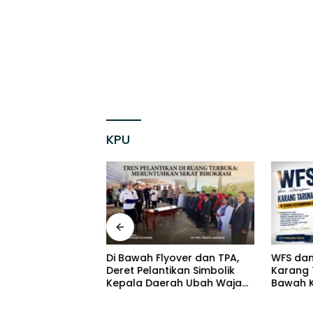
KPU
tau Sekadar
Di Bawah Flyover dan TPA,
WFS dan
Mengukur
Deret Pelantikan Simbolik
Karang 
ta Pelantikan di
Kepala Daerah Ubah Wajah
Bawah 
ng
Birokrasi