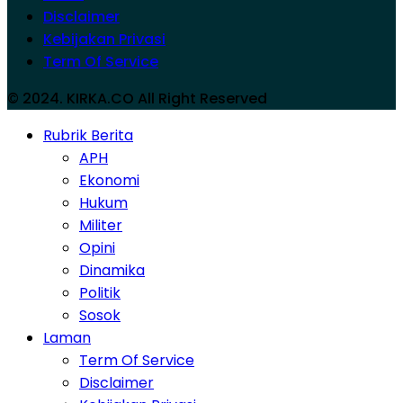
Disclaimer
Kebijakan Privasi
Term Of Service
© 2024. KIRKA.CO All Right Reserved
Rubrik Berita
APH
Ekonomi
Hukum
Militer
Opini
Dinamika
Politik
Sosok
Laman
Term Of Service
Disclaimer