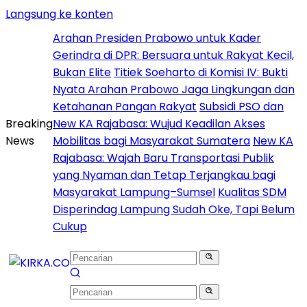
Langsung ke konten
Arahan Presiden Prabowo untuk Kader
Gerindra di DPR: Bersuara untuk Rakyat Kecil,
Bukan Elite
Titiek Soeharto di Komisi IV: Bukti
Nyata Arahan Prabowo Jaga Lingkungan dan
Ketahanan Pangan Rakyat
Subsidi PSO dan
Breaking
New KA Rajabasa: Wujud Keadilan Akses
News
Mobilitas bagi Masyarakat Sumatera
New KA
Rajabasa: Wajah Baru Transportasi Publik
yang Nyaman dan Tetap Terjangkau bagi
Masyarakat Lampung–Sumsel
Kualitas SDM
Disperindag Lampung Sudah Oke, Tapi Belum
Cukup