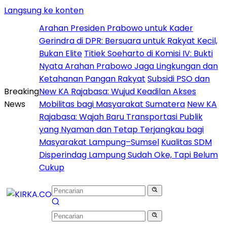
Langsung ke konten
Arahan Presiden Prabowo untuk Kader
Gerindra di DPR: Bersuara untuk Rakyat Kecil,
Bukan Elite
Titiek Soeharto di Komisi IV: Bukti
Nyata Arahan Prabowo Jaga Lingkungan dan
Ketahanan Pangan Rakyat
Subsidi PSO dan
Breaking
New KA Rajabasa: Wujud Keadilan Akses
News
Mobilitas bagi Masyarakat Sumatera
New KA
Rajabasa: Wajah Baru Transportasi Publik
yang Nyaman dan Tetap Terjangkau bagi
Masyarakat Lampung–Sumsel
Kualitas SDM
Disperindag Lampung Sudah Oke, Tapi Belum
Cukup