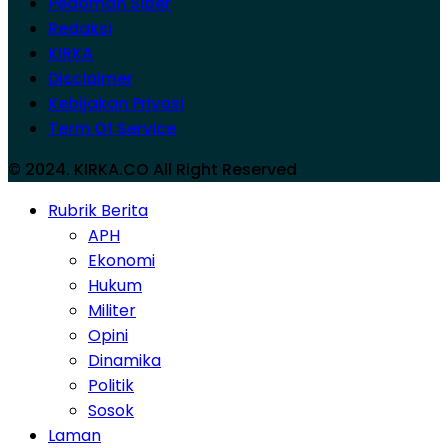
Pedoman Siber
Redaksi
KIRKA
Disclaimer
Kebijakan Privasi
Term Of Service
© 2024. KIRKA.CO All Right Reserved
Rubrik Berita
APH
Ekonomi
Hukum
Militer
Opini
Dinamika
Politik
Sosok
Laman