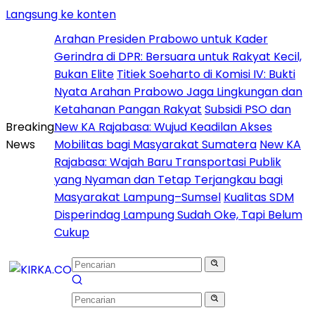
Langsung ke konten
Arahan Presiden Prabowo untuk Kader
Gerindra di DPR: Bersuara untuk Rakyat Kecil,
Bukan Elite
Titiek Soeharto di Komisi IV: Bukti
Nyata Arahan Prabowo Jaga Lingkungan dan
Ketahanan Pangan Rakyat
Subsidi PSO dan
Breaking
New KA Rajabasa: Wujud Keadilan Akses
News
Mobilitas bagi Masyarakat Sumatera
New KA
Rajabasa: Wajah Baru Transportasi Publik
yang Nyaman dan Tetap Terjangkau bagi
Masyarakat Lampung–Sumsel
Kualitas SDM
Disperindag Lampung Sudah Oke, Tapi Belum
Cukup