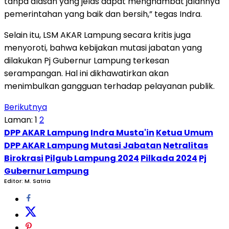
tanpa alasan yang jelas dapat menghambat jalannya
pemerintahan yang baik dan bersih,” tegas Indra.
Selain itu, LSM AKAR Lampung secara kritis juga
menyoroti, bahwa kebijakan mutasi jabatan yang
dilakukan Pj Gubernur Lampung terkesan
serampangan. Hal ini dikhawatirkan akan
menimbulkan gangguan terhadap pelayanan publik.
Berikutnya
Laman:
1
2
DPP AKAR Lampung
Indra Musta'in
Ketua Umum
DPP AKAR Lampung
Mutasi Jabatan
Netralitas
Birokrasi
Pilgub Lampung 2024
Pilkada 2024
Pj
Gubernur Lampung
Editor: M. Satria