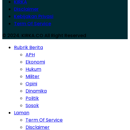
KIRKA
Disclaimer
Kebijakan Privasi
Term Of Service
© 2024. KIRKA.CO All Right Reserved
Rubrik Berita
APH
Ekonomi
Hukum
Militer
Opini
Dinamika
Politik
Sosok
Laman
Term Of Service
Disclaimer