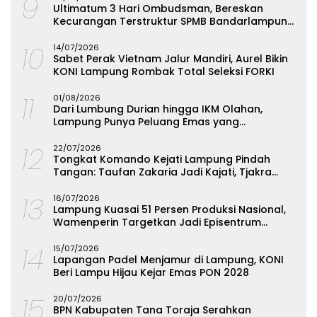
9
Ultimatum 3 Hari Ombudsman, Bereskan
Kecurangan Terstruktur SPMB Bandarlampung
atau Hadapi Hukum
10
14/07/2026
Sabet Perak Vietnam Jalur Mandiri, Aurel Bikin
KONI Lampung Rombak Total Seleksi FORKI
11
01/08/2026
Dari Lumbung Durian hingga IKM Olahan,
Lampung Punya Peluang Emas yang
Terabaikan
12
22/07/2026
Tongkat Komando Kejati Lampung Pindah
Tangan: Taufan Zakaria Jadi Kajati, Tjakra
Suyana Wakajati
13
16/07/2026
Lampung Kuasai 51 Persen Produksi Nasional,
Wamenperin Targetkan Jadi Episentrum
Olahan Singkong
14
15/07/2026
Lapangan Padel Menjamur di Lampung, KONI
Beri Lampu Hijau Kejar Emas PON 2028
15
20/07/2026
BPN Kabupaten Tana Toraja Serahkan