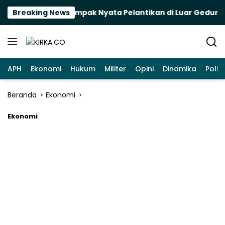
Langsung
ck? Mengukur Dampak Nyata Pelantikan di Luar Gedung
Breaking News
ke
konten
APH
Ekonomi
Hukum
Militer
Opini
Dinamika
Politi
Beranda
Ekonomi
Ekonomi