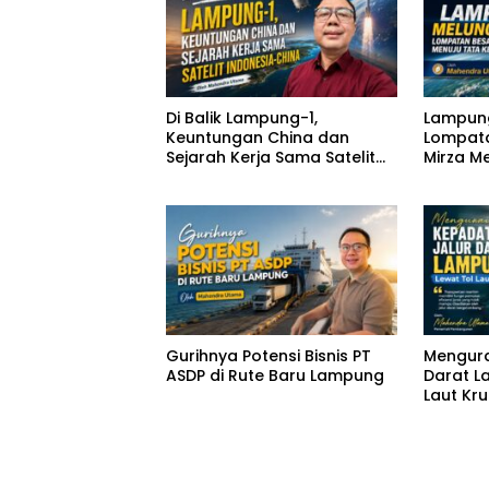
Di Balik Lampung-1,
Lampung
Keuntungan China dan
Lompata
Sejarah Kerja Sama Satelit
Mirza M
Indonesia-China
Berbasi
Gurihnya Potensi Bisnis PT
Mengura
ASDP di Rute Baru Lampung
Darat L
Laut Kru