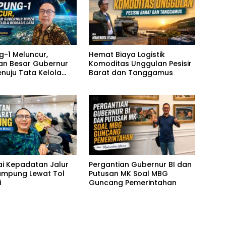
-1 Meluncur,
Hemat Biaya Logistik
n Besar Gubernur
Komoditas Unggulan Pesisir
enuju Tata Kelola
Barat dan Tanggamus
s Data
i Kepadatan Jalur
Pergantian Gubernur BI dan
ampung Lewat Tol
Putusan MK Soal MBG
i
Guncang Pemerintahan