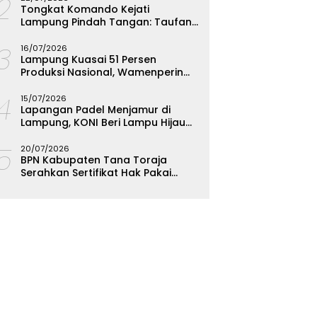
12
Tongkat Komando Kejati
Lampung Pindah Tangan: Taufan
Zakaria Jadi Kajati, Tjakra Suyana
13
Wakajati
16/07/2026
Lampung Kuasai 51 Persen
Produksi Nasional, Wamenperin
Targetkan Jadi Episentrum
14
Olahan Singkong
15/07/2026
Lapangan Padel Menjamur di
Lampung, KONI Beri Lampu Hijau
Kejar Emas PON 2028
15
20/07/2026
BPN Kabupaten Tana Toraja
Serahkan Sertifikat Hak Pakai
Polres