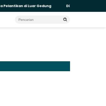
di Luar Gedung
Di Bawah Flyover dan TPA, Deret Pe