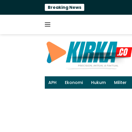
Langsung
Breaking News
Efisiensi a
ke
konten
APH
Ekonomi
Hukum
Militer