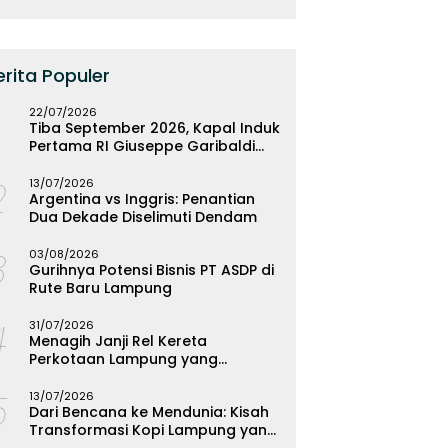
erita Populer
22/07/2026
Tiba September 2026, Kapal Induk
Pertama RI Giuseppe Garibaldi
Resmi Bermarkas di Lampung
2
13/07/2026
Argentina vs Inggris: Penantian
Dua Dekade Diselimuti Dendam
3
03/08/2026
Gurihnya Potensi Bisnis PT ASDP di
Rute Baru Lampung
4
31/07/2026
Menagih Janji Rel Kereta
Perkotaan Lampung yang
Mengendap
5
13/07/2026
Dari Bencana ke Mendunia: Kisah
Transformasi Kopi Lampung yang