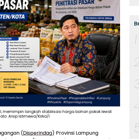
B
1
il, memimpin langkah stabilisasi harga bahan pokok lewat
to: Arsip Istimewa/Kirka/I
agangan (
Disperindag
) Provinsi Lampung