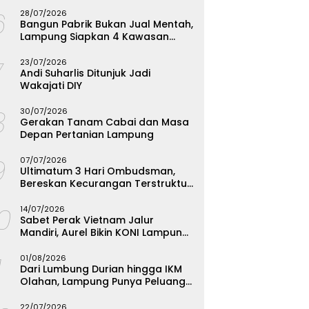
Menginspirasi
6
28/07/2026
Bangun Pabrik Bukan Jual Mentah,
Lampung Siapkan 4 Kawasan
Industri
7
23/07/2026
Andi Suharlis Ditunjuk Jadi
Wakajati DIY
8
30/07/2026
Gerakan Tanam Cabai dan Masa
Depan Pertanian Lampung
9
07/07/2026
Ultimatum 3 Hari Ombudsman,
Bereskan Kecurangan Terstruktur
SPMB Bandarlampung atau
10
Hadapi Hukum
14/07/2026
Sabet Perak Vietnam Jalur
Mandiri, Aurel Bikin KONI Lampung
Rombak Total Seleksi FORKI
1
01/08/2026
Dari Lumbung Durian hingga IKM
Olahan, Lampung Punya Peluang
Emas yang Terabaikan
22/07/2026