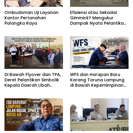
Ombudsman Uji Layanan
Efisiensi atau Sekadar
Kantor Pertanahan
Gimmick? Mengukur
Palangka Raya
Dampak Nyata Pelantikan
di Luar Gedung
Di Bawah Flyover dan TPA,
WFS dan Harapan Baru
Deret Pelantikan Simbolik
Karang Taruna Lampung
Kepala Daerah Ubah
di Bawah Kepemimpinan
Wajah Birokrasi
Baru