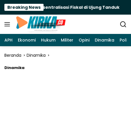
Langsung
 Terancam, Desentralisasi Fiskal di Ujung Tanduk
Breaking News
K
ke
konten
APH
Ekonomi
Hukum
Militer
Opini
Dinamika
Politi
Beranda
Dinamika
Dinamika