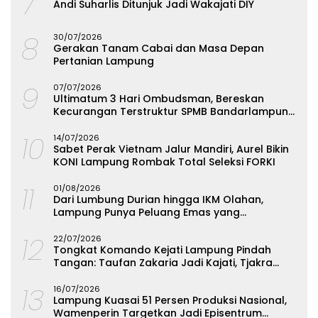
7
Andi Suharlis Ditunjuk Jadi Wakajati DIY
8
30/07/2026
Gerakan Tanam Cabai dan Masa Depan
Pertanian Lampung
9
07/07/2026
Ultimatum 3 Hari Ombudsman, Bereskan
Kecurangan Terstruktur SPMB Bandarlampung
atau Hadapi Hukum
10
14/07/2026
Sabet Perak Vietnam Jalur Mandiri, Aurel Bikin
KONI Lampung Rombak Total Seleksi FORKI
11
01/08/2026
Dari Lumbung Durian hingga IKM Olahan,
Lampung Punya Peluang Emas yang
Terabaikan
12
22/07/2026
Tongkat Komando Kejati Lampung Pindah
Tangan: Taufan Zakaria Jadi Kajati, Tjakra
Suyana Wakajati
13
16/07/2026
Lampung Kuasai 51 Persen Produksi Nasional,
Wamenperin Targetkan Jadi Episentrum