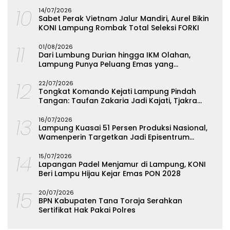
atau Hadapi Hukum
10
14/07/2026
Sabet Perak Vietnam Jalur Mandiri, Aurel Bikin
KONI Lampung Rombak Total Seleksi FORKI
11
01/08/2026
Dari Lumbung Durian hingga IKM Olahan,
Lampung Punya Peluang Emas yang
Terabaikan
12
22/07/2026
Tongkat Komando Kejati Lampung Pindah
Tangan: Taufan Zakaria Jadi Kajati, Tjakra
Suyana Wakajati
13
16/07/2026
Lampung Kuasai 51 Persen Produksi Nasional,
Wamenperin Targetkan Jadi Episentrum
Olahan Singkong
14
15/07/2026
Lapangan Padel Menjamur di Lampung, KONI
Beri Lampu Hijau Kejar Emas PON 2028
15
20/07/2026
BPN Kabupaten Tana Toraja Serahkan
Sertifikat Hak Pakai Polres