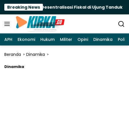
Langsung
ah Terancam, Desentralisasi Fiskal di Ujung Tanduk
Breaking News
ke
konten
APH
Ekonomi
Hukum
Militer
Opini
Dinamika
Politi
Beranda
Dinamika
Dinamika