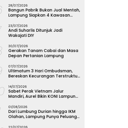
Menginspirasi
6
28/07/2026
Bangun Pabrik Bukan Jual Mentah,
Lampung Siapkan 4 Kawasan
Industri
7
23/07/2026
Andi Suharlis Ditunjuk Jadi
Wakajati DIY
8
30/07/2026
Gerakan Tanam Cabai dan Masa
Depan Pertanian Lampung
9
07/07/2026
Ultimatum 3 Hari Ombudsman,
Bereskan Kecurangan Terstruktur
SPMB Bandarlampung atau
10
Hadapi Hukum
14/07/2026
Sabet Perak Vietnam Jalur
Mandiri, Aurel Bikin KONI Lampung
Rombak Total Seleksi FORKI
1
01/08/2026
Dari Lumbung Durian hingga IKM
Olahan, Lampung Punya Peluang
Emas yang Terabaikan
22/07/2026