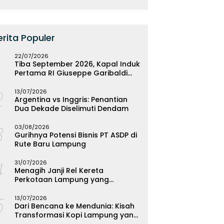
erita Populer
22/07/2026
Tiba September 2026, Kapal Induk
Pertama RI Giuseppe Garibaldi
Resmi Bermarkas di Lampung
2
13/07/2026
Argentina vs Inggris: Penantian
Dua Dekade Diselimuti Dendam
3
03/08/2026
Gurihnya Potensi Bisnis PT ASDP di
Rute Baru Lampung
4
31/07/2026
Menagih Janji Rel Kereta
Perkotaan Lampung yang
Mengendap
5
13/07/2026
Dari Bencana ke Mendunia: Kisah
Transformasi Kopi Lampung yang