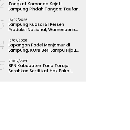
12
Tongkat Komando Kejati
Lampung Pindah Tangan: Taufan
Zakaria Jadi Kajati, Tjakra Suyana
13
Wakajati
16/07/2026
Lampung Kuasai 51 Persen
Produksi Nasional, Wamenperin
Targetkan Jadi Episentrum
14
Olahan Singkong
15/07/2026
Lapangan Padel Menjamur di
Lampung, KONI Beri Lampu Hijau
Kejar Emas PON 2028
15
20/07/2026
BPN Kabupaten Tana Toraja
Serahkan Sertifikat Hak Pakai
Polres