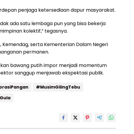
rdepan penjaga ketersediaan dapur masyarakat.
idak ada satu lembaga pun yang bisa bekerja
mimpinan kolektif,” tegasnya.
s, Kemendag, serta Kementerian Dalam Negeri
penanganan permanen.
sokan bawang putih impor menjadi momentum
sektor sanggup menjawab ekspektasi publik.
orasiPangan
#MusimGilingTebu
sGula