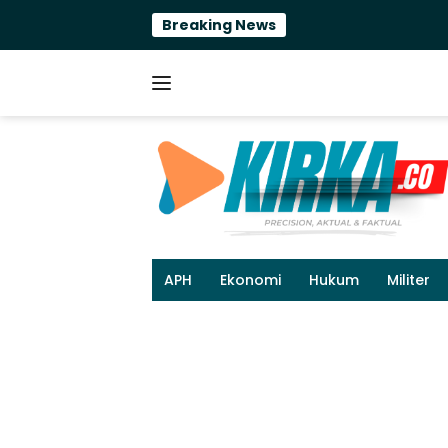
Langsung
Breaking News
Terlil
ke
konten
APH
Ekonomi
Hukum
Militer