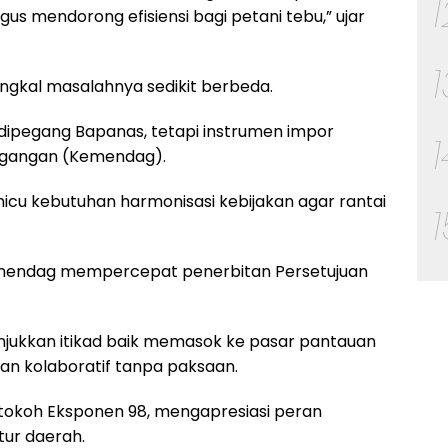
us mendorong efisiensi bagi petani tebu,” ujar
angkal masalahnya sedikit berbeda.
ipegang Bapanas, tetapi instrumen impor
dagangan (Kemendag).
u kebutuhan harmonisasi kebijakan agar rantai
Kemendag mempercepat penerbitan Persetujuan
unjukkan itikad baik memasok ke pasar pantauan
an kolaboratif tanpa paksaan.
 tokoh Eksponen 98, mengapresiasi peran
ur daerah.