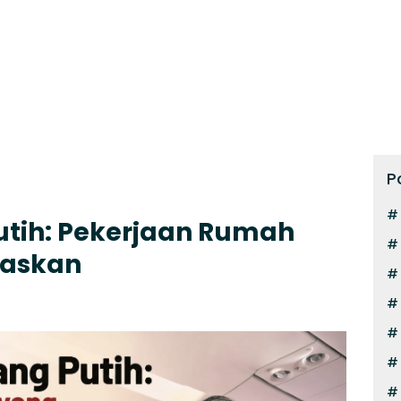
P
utih: Pekerjaan Rumah
taskan