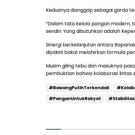
Keduanya dianggap sebagai garda te
“Dalam tata kelola pangan modern, t
sendiri. Yang dibutuhkan adalah kepe
Sinergi berkelanjutan antara Bapana
diyakini bakal melahirkan formula 
Musim giling tebu dan masuknya pa
pembuktian bahwa kolaborasi lintas 
#BawangPutihTerkendali
#Kolab
#PanganUntukRakyat
#Stabilita