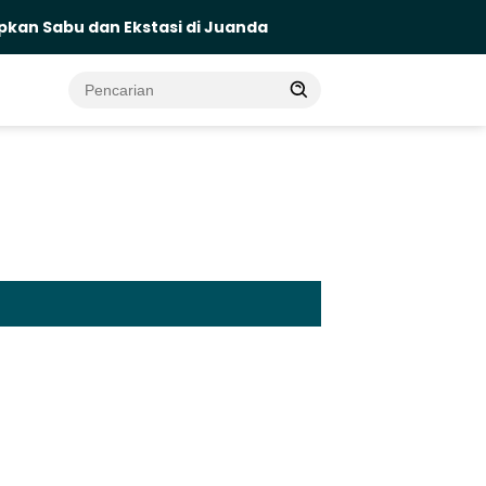
n Ekstasi di Juanda
Pilot Malaysia Airlines Jadi Kuri