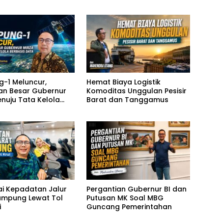
-1 Meluncur,
Hemat Biaya Logistik
n Besar Gubernur
Komoditas Unggulan Pesisir
enuju Tata Kelola
Barat dan Tanggamus
s Data
i Kepadatan Jalur
Pergantian Gubernur BI dan
ampung Lewat Tol
Putusan MK Soal MBG
i
Guncang Pemerintahan