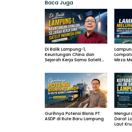
Baca Juga
Di Balik Lampung-1,
Lampung
Keuntungan China dan
Lompata
Sejarah Kerja Sama Satelit
Mirza M
Indonesia-China
Berbasi
Gurihnya Potensi Bisnis PT
Mengura
ASDP di Rute Baru Lampung
Darat L
Laut Kru