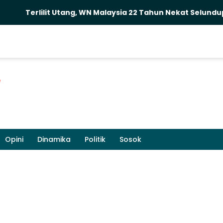
it Utang, WN Malaysia 22 Tahun Nekat Selundupkan Sabu da
Opini
Dinamika
Politik
Sosok