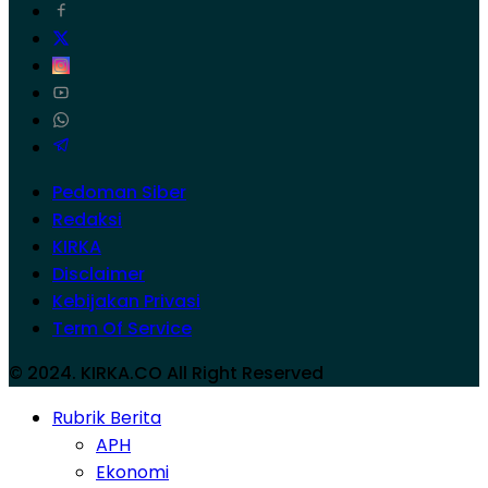
Pedoman Siber
Redaksi
KIRKA
Disclaimer
Kebijakan Privasi
Term Of Service
© 2024. KIRKA.CO All Right Reserved
Rubrik Berita
APH
Ekonomi