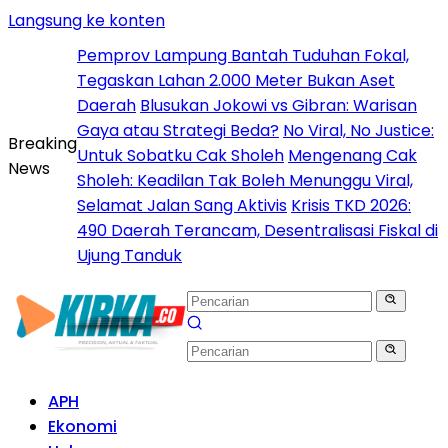
Langsung ke konten
Pemprov Lampung Bantah Tuduhan Fokal,
Tegaskan Lahan 2.000 Meter Bukan Aset
Daerah
Blusukan Jokowi vs Gibran: Warisan
Gaya atau Strategi Beda?
No Viral, No Justice:
Breaking
Untuk Sobatku Cak Sholeh
Mengenang Cak
News
Sholeh: Keadilan Tak Boleh Menunggu Viral,
Selamat Jalan Sang Aktivis
Krisis TKD 2026:
490 Daerah Terancam, Desentralisasi Fiskal di
Ujung Tanduk
APH
Ekonomi