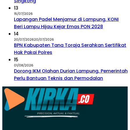
Singkong
13
15/07/2026
Lapangan Padel Menjamur di Lampung, KONI
Beri Lampu Hijau Kejar Emas PON 2028
14
20/07/2026
20/07/2026
BPN Kabupaten Tana Toraja Serahkan Sertifikat
Hak Pakai Polres
15
01/08/2026
Dorong IKM Olahan Durian Lampung, Pemerintah
Perlu Bantuan Teknis dan Permodalan