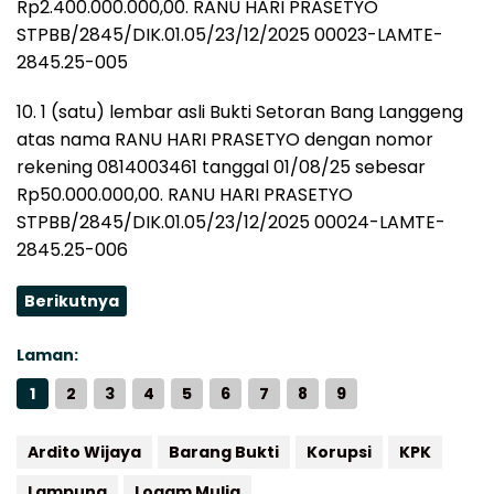
Rp2.400.000.000,00. RANU HARI PRASETYO
STPBB/2845/DIK.01.05/23/12/2025 00023-LAMTE-
2845.25-005
10. 1 (satu) lembar asli Bukti Setoran Bang Langgeng
atas nama RANU HARI PRASETYO dengan nomor
rekening 0814003461 tanggal 01/08/25 sebesar
Rp50.000.000,00. RANU HARI PRASETYO
STPBB/2845/DIK.01.05/23/12/2025 00024-LAMTE-
2845.25-006
Berikutnya
Laman:
1
2
3
4
5
6
7
8
9
Ardito Wijaya
Barang Bukti
Korupsi
KPK
Lampung
Logam Mulia