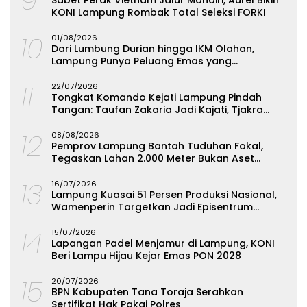
KONI Lampung Rombak Total Seleksi FORKI
10
01/08/2026
Dari Lumbung Durian hingga IKM Olahan,
Lampung Punya Peluang Emas yang
Terabaikan
11
22/07/2026
Tongkat Komando Kejati Lampung Pindah
Tangan: Taufan Zakaria Jadi Kajati, Tjakra
Suyana Wakajati
12
08/08/2026
Pemprov Lampung Bantah Tuduhan Fokal,
Tegaskan Lahan 2.000 Meter Bukan Aset
Daerah
13
16/07/2026
Lampung Kuasai 51 Persen Produksi Nasional,
Wamenperin Targetkan Jadi Episentrum
Olahan Singkong
14
15/07/2026
Lapangan Padel Menjamur di Lampung, KONI
Beri Lampu Hijau Kejar Emas PON 2028
15
20/07/2026
BPN Kabupaten Tana Toraja Serahkan
Sertifikat Hak Pakai Polres