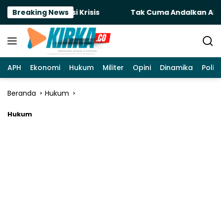
Langsung
r Air Atasi Krisis
Breaking News
Tak Cuma Andalkan APBD, KONI 
ke
konten
APH
Ekonomi
Hukum
Militer
Opini
Dinamika
Politi
Beranda
Hukum
Hukum