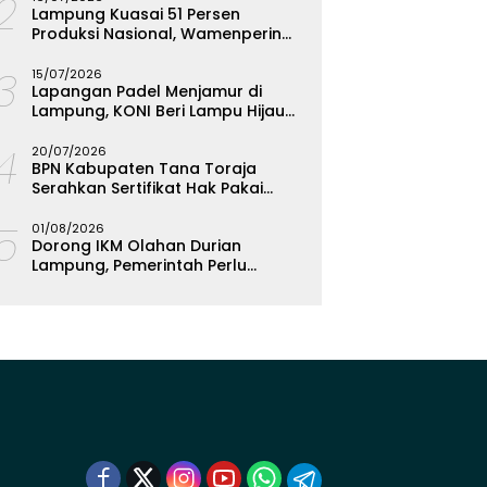
12
Lampung Kuasai 51 Persen
Produksi Nasional, Wamenperin
Targetkan Jadi Episentrum
13
Olahan Singkong
15/07/2026
Lapangan Padel Menjamur di
Lampung, KONI Beri Lampu Hijau
Kejar Emas PON 2028
14
20/07/2026
BPN Kabupaten Tana Toraja
Serahkan Sertifikat Hak Pakai
Polres
15
01/08/2026
Dorong IKM Olahan Durian
Lampung, Pemerintah Perlu
Bantuan Teknis dan Permodalan