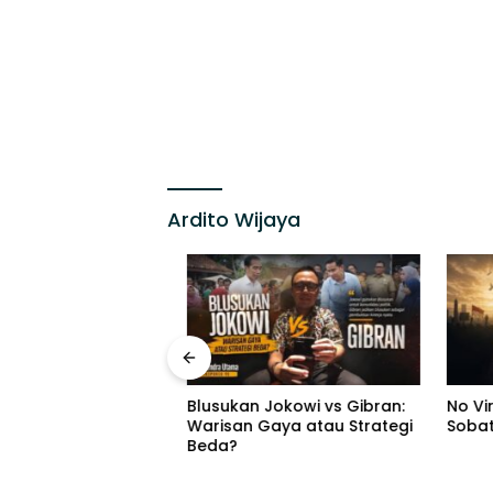
Ardito Wijaya
ampung Bantah
Blusukan Jokowi vs Gibran:
No Viral
kal, Tegaskan
Warisan Gaya atau Strategi
Sobatku
0 Meter Bukan
Beda?
h