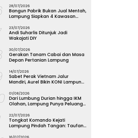
Menginspirasi
6
28/07/2026
Bangun Pabrik Bukan Jual Mentah,
Lampung Siapkan 4 Kawasan
Industri
7
23/07/2026
Andi Suharlis Ditunjuk Jadi
Wakajati DIY
8
30/07/2026
Gerakan Tanam Cabai dan Masa
Depan Pertanian Lampung
9
14/07/2026
Sabet Perak Vietnam Jalur
Mandiri, Aurel Bikin KONI Lampung
Rombak Total Seleksi FORKI
10
01/08/2026
Dari Lumbung Durian hingga IKM
Olahan, Lampung Punya Peluang
Emas yang Terabaikan
1
22/07/2026
Tongkat Komando Kejati
Lampung Pindah Tangan: Taufan
Zakaria Jadi Kajati, Tjakra Suyana
Wakajati
16/07/2026