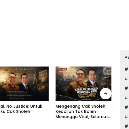
P
, No Justice: Untuk
Mengenang Cak Sholeh:
Kris
 Cak Sholeh
Keadilan Tak Boleh
Tera
Menunggu Viral, Selamat
Fiska
Jalan Sang Aktivis