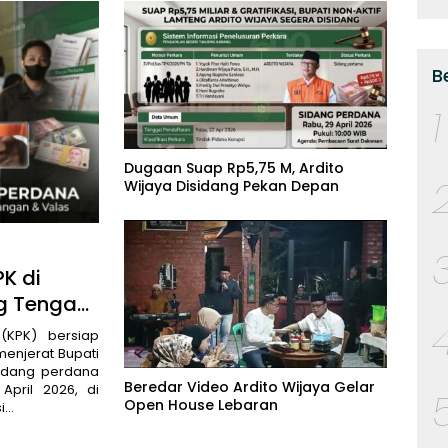
B
1
Dugaan Suap Rp5,75 M, Ardito
Wijaya Disidang Pekan Depan
PK di
g Tengah
(KPK) bersiap
enjerat Bupati
Sidang perdana
Beredar Video Ardito Wijaya Gelar
April 2026, di
Open House Lebaran
si…