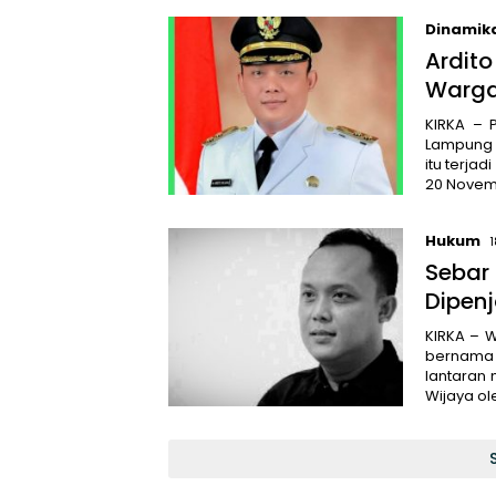
Dinamik
Ardit
Warg
KIRKA – 
Lampung 
itu terja
20 Novemb
Hukum
Sebar 
Dipen
KIRKA – 
bernama 
lantaran 
Wijaya ol