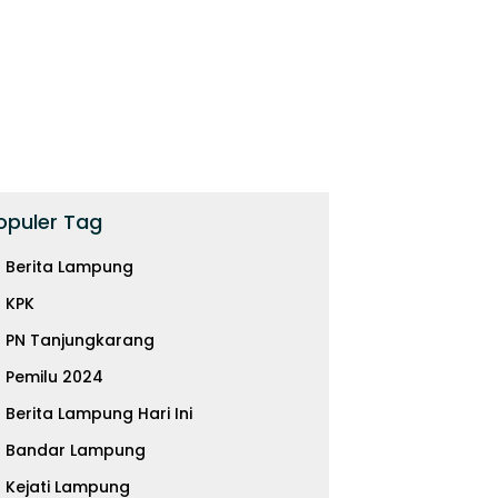
opuler Tag
Berita Lampung
KPK
PN Tanjungkarang
Pemilu 2024
is TKD 2026: 490 Daerah
Krisis Fiskal Daerah Akibat
O
Berita Lampung Hari Ini
ncam, Desentralisasi
Pemangkasan TKD 2026
K
l di Ujung Tanduk
P
Bandar Lampung
Kejati Lampung