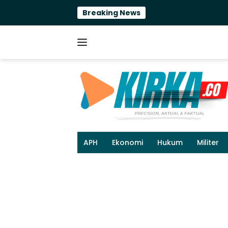
Langsung
Breaking News
ke
konten
APH
Ekonomi
Hukum
Militer