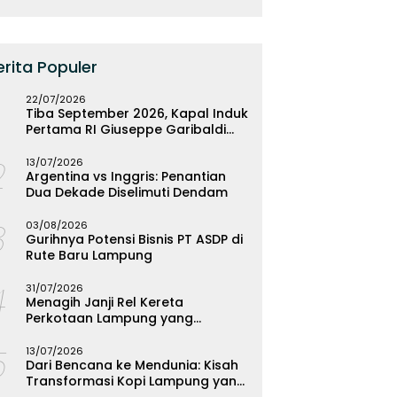
erita Populer
22/07/2026
Tiba September 2026, Kapal Induk
Pertama RI Giuseppe Garibaldi
Resmi Bermarkas di Lampung
2
13/07/2026
Argentina vs Inggris: Penantian
Dua Dekade Diselimuti Dendam
3
03/08/2026
Gurihnya Potensi Bisnis PT ASDP di
Rute Baru Lampung
4
31/07/2026
Menagih Janji Rel Kereta
Perkotaan Lampung yang
Mengendap
5
13/07/2026
Dari Bencana ke Mendunia: Kisah
Transformasi Kopi Lampung yang