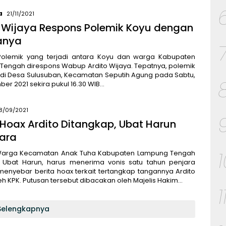
a
21/11/2021
o Wijaya Respons Polemik Koyu dengan
anya
Polemik yang terjadi antara Koyu dan warga Kabupaten
Tengah direspons Wabup Ardito Wijaya. Tepatnya, polemik
di di Desa Sulusuban, Kecamatan Seputih Agung pada Sabtu,
er 2021 sekira pukul 16.30 WIB…
18/09/2021
Hoax Ardito Ditangkap, Ubat Harun
jara
Warga Kecamatan Anak Tuha Kabupaten Lampung Tengah
Ubat Harun, harus menerima vonis satu tahun penjara
menyebar berita hoax terkait tertangkap tangannya Ardito
eh KPK. Putusan tersebut dibacakan oleh Majelis Hakim…
1
Selengkapnya