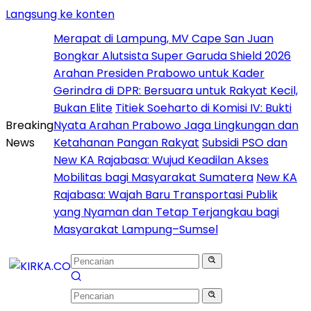
Langsung ke konten
Merapat di Lampung, MV Cape San Juan
Bongkar Alutsista Super Garuda Shield 2026
Arahan Presiden Prabowo untuk Kader
Gerindra di DPR: Bersuara untuk Rakyat Kecil,
Bukan Elite
Titiek Soeharto di Komisi IV: Bukti
Breaking
Nyata Arahan Prabowo Jaga Lingkungan dan
News
Ketahanan Pangan Rakyat
Subsidi PSO dan
New KA Rajabasa: Wujud Keadilan Akses
Mobilitas bagi Masyarakat Sumatera
New KA
Rajabasa: Wajah Baru Transportasi Publik
yang Nyaman dan Tetap Terjangkau bagi
Masyarakat Lampung–Sumsel