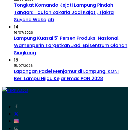
Tongkat Komando Kejati Lampung Pindah
Tangan: Taufan Zakaria Jadi Kajati, Tjakra
Suyana Wakajati
14
16/07/2026
Lampung Kuasai 51 Persen Produksi Nasional,
Wamenperin Targetkan Jadi Episentrum Olahan
Singkong
15
15/07/2026
Lapangan Padel Menjamur di Lampung, KONI
Beri Lampu Hijau Kejar Emas PON 2028