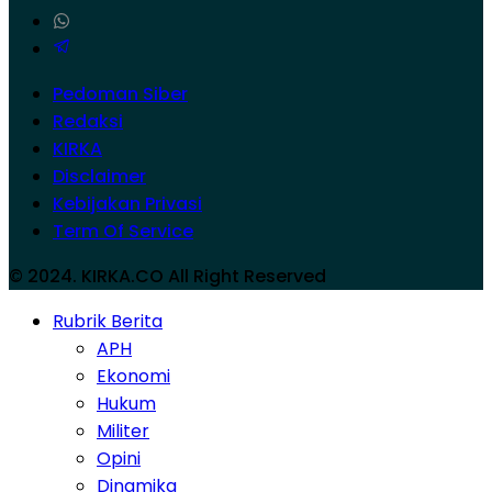
Pedoman Siber
Redaksi
KIRKA
Disclaimer
Kebijakan Privasi
Term Of Service
© 2024. KIRKA.CO All Right Reserved
Rubrik Berita
APH
Ekonomi
Hukum
Militer
Opini
Dinamika