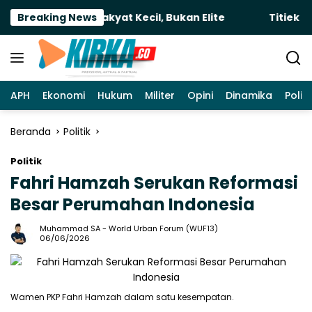
Langsung
ra untuk Rakyat Kecil, Bukan Elite
Breaking News
Titiek Soehart
ke
konten
APH
Ekonomi
Hukum
Militer
Opini
Dinamika
Politi
Beranda
Politik
Politik
Fahri Hamzah Serukan Reformasi
Besar Perumahan Indonesia
Muhammad SA
-
World Urban Forum (WUF13)
06/06/2026
Wamen PKP Fahri Hamzah dalam satu kesempatan.