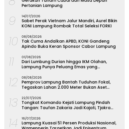
8
Gerakan Tanam Cabai dan Masa Depan
Pertanian Lampung
9
14/07/2026
Sabet Perak Vietnam Jalur Mandiri, Aurel Bikin
KONI Lampung Rombak Total Seleksi FORKI
10
08/08/2026
Tak Cuma Andalkan APBD, KONI Gandeng
Apindo Buka Keran Sponsor Cabor Lampung
11
01/08/2026
Dari Lumbung Durian hingga IKM Olahan,
Lampung Punya Peluang Emas yang
Terabaikan
12
08/08/2026
Pemprov Lampung Bantah Tuduhan Fokal,
Tegaskan Lahan 2.000 Meter Bukan Aset
Daerah
13
22/07/2026
Tongkat Komando Kejati Lampung Pindah
Tangan: Taufan Zakaria Jadi Kajati, Tjakra
Suyana Wakajati
14
16/07/2026
Lampung Kuasai 51 Persen Produksi Nasional,
Wamenperin Targetkan Jadi Episentrum