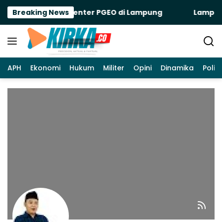
Langsung
oyek Green Data Center PGEO di Lampung
Breaking News
Lampung 
ke
konten
APH
Ekonomi
Hukum
Militer
Opini
Dinamika
Politi