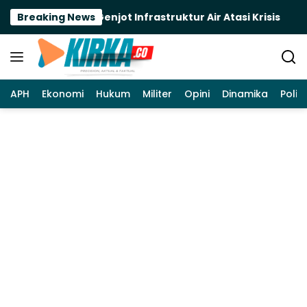
Langsung
ng, Bupati Ela Genjot Infrastruktur Air Atasi Krisis
Breaking News
ke
konten
APH
Ekonomi
Hukum
Militer
Opini
Dinamika
Politi