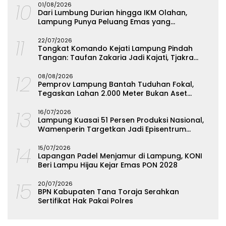
10
01/08/2026
Dari Lumbung Durian hingga IKM Olahan,
Lampung Punya Peluang Emas yang
Terabaikan
11
22/07/2026
Tongkat Komando Kejati Lampung Pindah
Tangan: Taufan Zakaria Jadi Kajati, Tjakra
Suyana Wakajati
12
08/08/2026
Pemprov Lampung Bantah Tuduhan Fokal,
Tegaskan Lahan 2.000 Meter Bukan Aset
Daerah
13
16/07/2026
Lampung Kuasai 51 Persen Produksi Nasional,
Wamenperin Targetkan Jadi Episentrum
Olahan Singkong
14
15/07/2026
Lapangan Padel Menjamur di Lampung, KONI
Beri Lampu Hijau Kejar Emas PON 2028
15
20/07/2026
BPN Kabupaten Tana Toraja Serahkan
Sertifikat Hak Pakai Polres