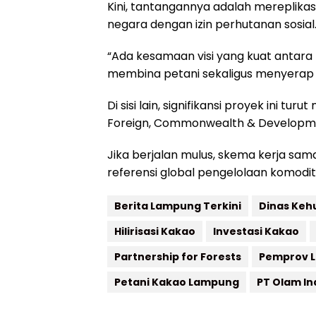
Kini, tantangannya adalah mereplika
negara dengan izin perhutanan sosial
“Ada kesamaan visi yang kuat antar
membina petani sekaligus menyerap has
Di sisi lain, signifikansi proyek ini tu
Foreign, Commonwealth & Developme
Jika berjalan mulus, skema kerja sa
referensi global pengelolaan komodit
Berita Lampung Terkini
Dinas Ke
Hilirisasi Kakao
Investasi Kakao
Partnership for Forests
Pemprov 
Petani Kakao Lampung
PT Olam In