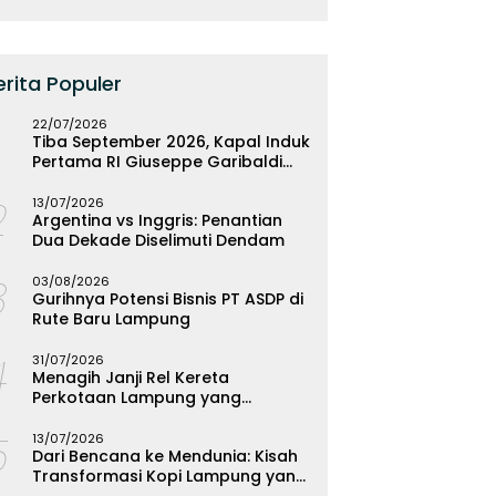
erita Populer
22/07/2026
Tiba September 2026, Kapal Induk
Pertama RI Giuseppe Garibaldi
Resmi Bermarkas di Lampung
2
13/07/2026
Argentina vs Inggris: Penantian
Dua Dekade Diselimuti Dendam
3
03/08/2026
Gurihnya Potensi Bisnis PT ASDP di
Rute Baru Lampung
4
31/07/2026
Menagih Janji Rel Kereta
Perkotaan Lampung yang
Mengendap
5
13/07/2026
Dari Bencana ke Mendunia: Kisah
Transformasi Kopi Lampung yang