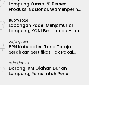
12
Lampung Kuasai 51 Persen
Produksi Nasional, Wamenperin
Targetkan Jadi Episentrum
13
Olahan Singkong
15/07/2026
Lapangan Padel Menjamur di
Lampung, KONI Beri Lampu Hijau
Kejar Emas PON 2028
14
20/07/2026
BPN Kabupaten Tana Toraja
Serahkan Sertifikat Hak Pakai
Polres
15
01/08/2026
Dorong IKM Olahan Durian
Lampung, Pemerintah Perlu
Bantuan Teknis dan Permodalan