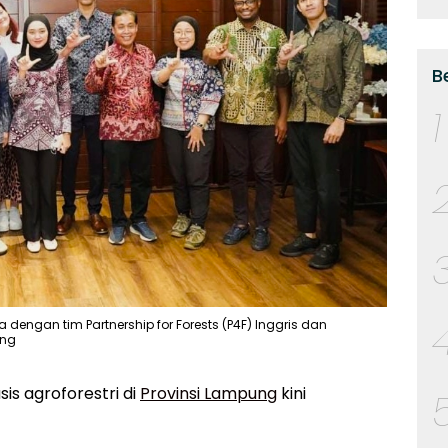
B
1
dengan tim Partnership for Forests (P4F) Inggris dan
ung
is agroforestri di
Provinsi Lampung
kini