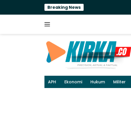
Langsung
Breaking News
ke
konten
APH
Ekonomi
Hukum
Militer