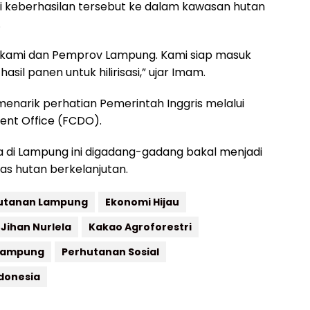
si keberhasilan tersebut ke dalam kawasan hutan
.
a kami dan Pemprov Lampung. Kami siap masuk
il panen untuk hilirisasi,” ujar Imam.
rut menarik perhatian Pemerintah Inggris melalui
nt Office (FCDO).
ma di Lampung ini digadang-gadang bakal menjadi
as hutan berkelanjutan.
hutanan Lampung
Ekonomi Hijau
Jihan Nurlela
Kakao Agroforestri
Lampung
Perhutanan Sosial
donesia