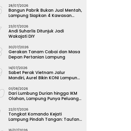
Menginspirasi
6
28/07/2026
Bangun Pabrik Bukan Jual Mentah,
Lampung Siapkan 4 Kawasan
Industri
7
23/07/2026
Andi Suharlis Ditunjuk Jadi
Wakajati DIY
8
30/07/2026
Gerakan Tanam Cabai dan Masa
Depan Pertanian Lampung
9
14/07/2026
Sabet Perak Vietnam Jalur
Mandiri, Aurel Bikin KONI Lampung
Rombak Total Seleksi FORKI
10
01/08/2026
Dari Lumbung Durian hingga IKM
Olahan, Lampung Punya Peluang
Emas yang Terabaikan
1
22/07/2026
Tongkat Komando Kejati
Lampung Pindah Tangan: Taufan
Zakaria Jadi Kajati, Tjakra Suyana
Wakajati
16/07/2026