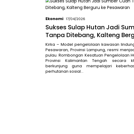
Ekonomi
17/04/2026
Sukses Sulap Hutan Jadi Su
Tanpa Ditebang, Kalteng Ber
Pesawaran
Kirka – Model pengelolaan kawasan lindun
Pesawaran, Provinsi Lampung, resmi menjadi
pulau. Rombongan Kesatuan Pengelolaan Hu
Provinsi Kalimantan Tengah secara k
berkunjung guna mempelajari keberha
perhutanan sosial…