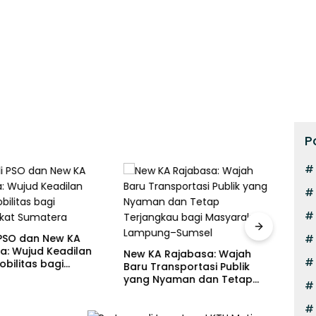
P
Kual
Lamp
 PSO dan New KA
Belu
a: Wujud Keadilan
New KA Rajabasa: Wajah
bilitas bagi
Baru Transportasi Publik
akat Sumatera
yang Nyaman dan Tetap
Terjangkau bagi
Masyarakat Lampung–