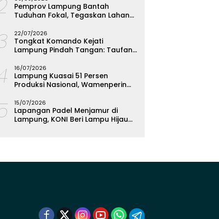
12
Pemprov Lampung Bantah
Tuduhan Fokal, Tegaskan Lahan
2.000 Meter Bukan Aset Daerah
13
22/07/2026
Tongkat Komando Kejati
Lampung Pindah Tangan: Taufan
Zakaria Jadi Kajati, Tjakra Suyana
14
Wakajati
16/07/2026
Lampung Kuasai 51 Persen
Produksi Nasional, Wamenperin
Targetkan Jadi Episentrum
15
Olahan Singkong
15/07/2026
Lapangan Padel Menjamur di
Lampung, KONI Beri Lampu Hijau
Kejar Emas PON 2028