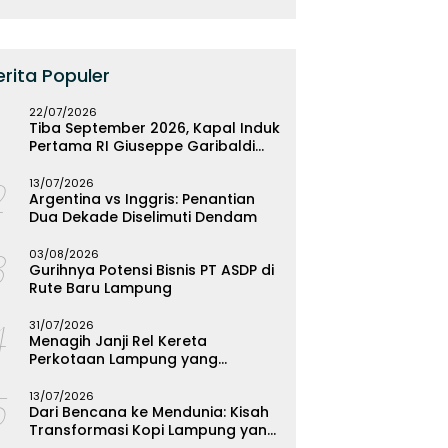
erita Populer
22/07/2026
Tiba September 2026, Kapal Induk
Pertama RI Giuseppe Garibaldi
Resmi Bermarkas di Lampung
2
13/07/2026
Argentina vs Inggris: Penantian
Dua Dekade Diselimuti Dendam
3
03/08/2026
Gurihnya Potensi Bisnis PT ASDP di
Rute Baru Lampung
4
31/07/2026
Menagih Janji Rel Kereta
Perkotaan Lampung yang
Mengendap
5
13/07/2026
Dari Bencana ke Mendunia: Kisah
Transformasi Kopi Lampung yang