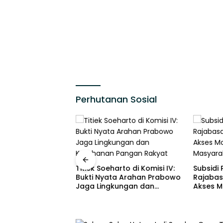
Perhutanan Sosial
siden Prabowo
Titiek Soeharto di Komisi IV:
Subsidi
 Gerindra di DPR:
Bukti Nyata Arahan Prabowo
Rajabas
tuk Rakyat Kecil,
Jaga Lingkungan dan
Akses Mo
Ketahanan Pangan Rakyat
Masyar