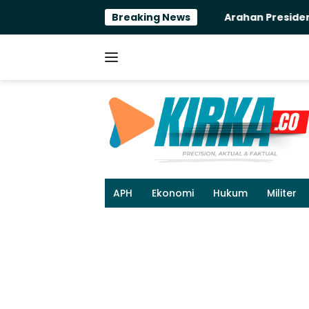
Langsung
Breaking News
Arahan Presiden Prabowo
ke
konten
APH
Ekonomi
Hukum
Militer