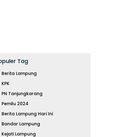
opuler Tag
Berita Lampung
KPK
PN Tanjungkarang
itas SDM Disperindag
117 ASN Disperindag
I
ung Sudah Oke, Tapi
Lampung, Cukupkah untuk
K
Pemilu 2024
m Cukup
Pacu Hilirisasi?
In
Berita Lampung Hari Ini
Bandar Lampung
Kejati Lampung