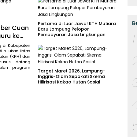
Sumsel
B
Pertama di Luar Jawa! KTH Mutiara
mber Cuan
Baru Lampung Pelopor
1
guru ke
Pembayaran Jasa Lingkungan
g di Kabupaten
 rujukan lintas
tan (KPH) dari
husus datang
silan program
Target Maret 2026, Lampung-
Inggris-Olam Sepakati Skema
Hilirisasi Kakao Hutan Sosial