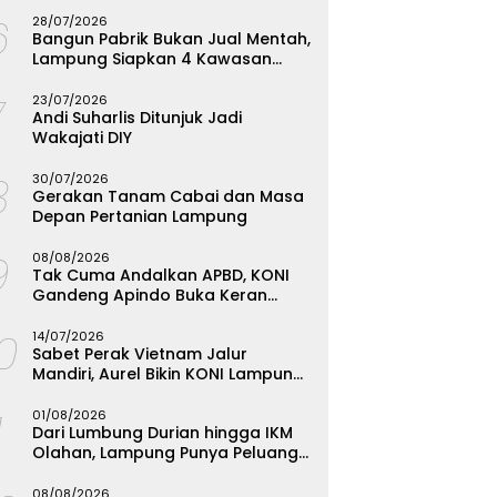
Menginspirasi
6
28/07/2026
Bangun Pabrik Bukan Jual Mentah,
Lampung Siapkan 4 Kawasan
Industri
7
23/07/2026
Andi Suharlis Ditunjuk Jadi
Wakajati DIY
8
30/07/2026
Gerakan Tanam Cabai dan Masa
Depan Pertanian Lampung
9
08/08/2026
Tak Cuma Andalkan APBD, KONI
Gandeng Apindo Buka Keran
Sponsor Cabor Lampung
10
14/07/2026
Sabet Perak Vietnam Jalur
Mandiri, Aurel Bikin KONI Lampung
Rombak Total Seleksi FORKI
1
01/08/2026
Dari Lumbung Durian hingga IKM
Olahan, Lampung Punya Peluang
Emas yang Terabaikan
08/08/2026