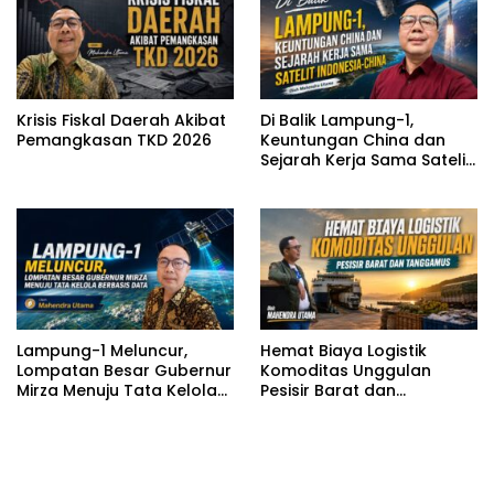
Krisis Fiskal Daerah Akibat
Di Balik Lampung-1,
Pemangkasan TKD 2026
Keuntungan China dan
Sejarah Kerja Sama Satelit
Indonesia-China
Lampung-1 Meluncur,
Hemat Biaya Logistik
Lompatan Besar Gubernur
Komoditas Unggulan
Mirza Menuju Tata Kelola
Pesisir Barat dan
Berbasis Data
Tanggamus