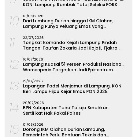
KONI Lampung Rombak Total Seleksi FORKI
10
01/08/2026
Dari Lumbung Durian hingga IKM Olahan,
Lampung Punya Peluang Emas yang
Terabaikan
11
22/07/2026
Tongkat Komando Kejati Lampung Pindah
Tangan: Taufan Zakaria Jadi Kajati, Tjakra
Suyana Wakajati
12
16/07/2026
Lampung Kuasai 51 Persen Produksi Nasional,
Wamenperin Targetkan Jadi Episentrum
Olahan Singkong
13
15/07/2026
Lapangan Padel Menjamur di Lampung, KONI
Beri Lampu Hijau Kejar Emas PON 2028
14
20/07/2026
BPN Kabupaten Tana Toraja Serahkan
Sertifikat Hak Pakai Polres
15
01/08/2026
Dorong IKM Olahan Durian Lampung,
Pemerintah Perlu Bantuan Teknis dan