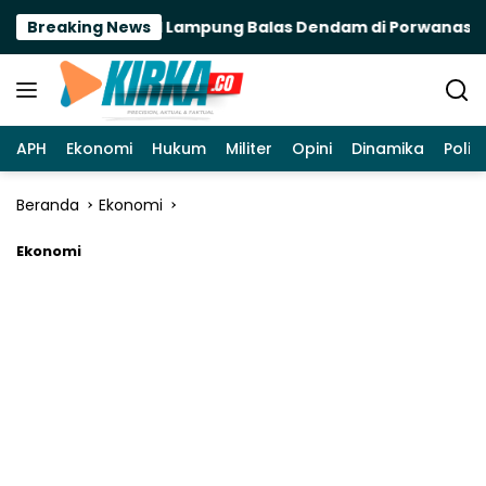
Langsung
atnya Futsal PWI Lampung Balas Dendam di Porwanas 2027
Breaking News
ke
konten
APH
Ekonomi
Hukum
Militer
Opini
Dinamika
Politi
Beranda
Ekonomi
Ekonomi