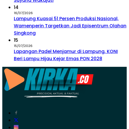
Suyana Wakajati
14
16/07/2026
Lampung Kuasai 51 Persen Produksi Nasional,
Wamenperin Targetkan Jadi Episentrum Olahan
Singkong
15
15/07/2026
Lapangan Padel Menjamur di Lampung, KONI
Beri Lampu Hijau Kejar Emas PON 2028