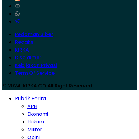
Pedoman Siber
Redaksi
KIRKA
Disclaimer
Kebijakan Privasi
Term Of Service
© 2024. KIRKA.CO All Right Reserved
Rubrik Berita
APH
Ekonomi
Hukum
Militer
Opini