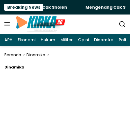
Langsung
 Untuk Sobatku Cak Sholeh
Breaking News
Mengenang Cak Sholeh: Ke
ke
konten
APH
Ekonomi
Hukum
Militer
Opini
Dinamika
Politi
Beranda
Dinamika
Dinamika