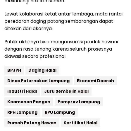
melindungi hak konsumen.
Lewat kolaborasi ketat antar lembaga, mata rantai
peredaran daging potong sembarangan dapat
ditekan dari akarnya.
Publik akhirnya bisa mengonsumsi produk hewani
dengan rasa tenang karena seluruh prosesnya
diawasi secara profesional.
BPJPH
Daging Halal
Dinas Peternakan Lampung
Ekonomi Daerah
Industri Halal
Juru Sembelih Halal
Keamanan Pangan
Pemprov Lampung
RPH Lampung
RPU Lampung
Rumah Potong Hewan
Sertifikat Halal