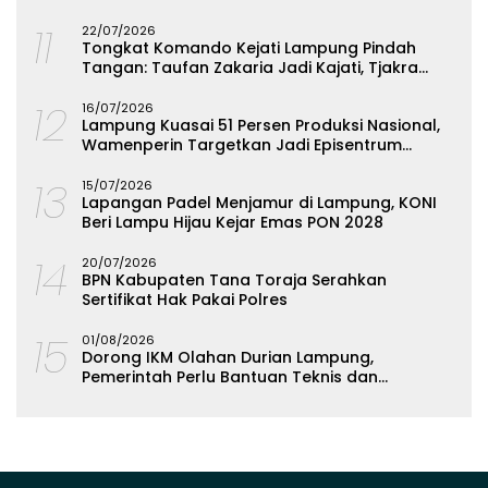
Terabaikan
11
22/07/2026
Tongkat Komando Kejati Lampung Pindah
Tangan: Taufan Zakaria Jadi Kajati, Tjakra
Suyana Wakajati
12
16/07/2026
Lampung Kuasai 51 Persen Produksi Nasional,
Wamenperin Targetkan Jadi Episentrum
Olahan Singkong
13
15/07/2026
Lapangan Padel Menjamur di Lampung, KONI
Beri Lampu Hijau Kejar Emas PON 2028
14
20/07/2026
BPN Kabupaten Tana Toraja Serahkan
Sertifikat Hak Pakai Polres
15
01/08/2026
Dorong IKM Olahan Durian Lampung,
Pemerintah Perlu Bantuan Teknis dan
Permodalan