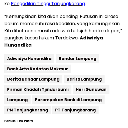
ke
Pengadilan Tinggi Tanjungkarang
.
“Kemungkinan kita akan banding. Putusan ini dirasa
belum memenuhi rasa keadilan, yang kami inginkan.
Kita lihat nanti masih ada waktu tujuh hari ke depan,”
pungkas kuasa hukum Terdakwa,
Adiwidya
Hunandika
.
Adiwidya Hunandika
Bandar Lampung
Bank Arta Kedaton Makmur
Berita Bandar Lampung
Berita Lampung
Firman Khadafi Tjindarbumi
Heri Gunawan
Lampung
Perampokan Bank di Lampung
PN Tanjungkarang
PT Tanjungkarang
Penulis: Eka Putra