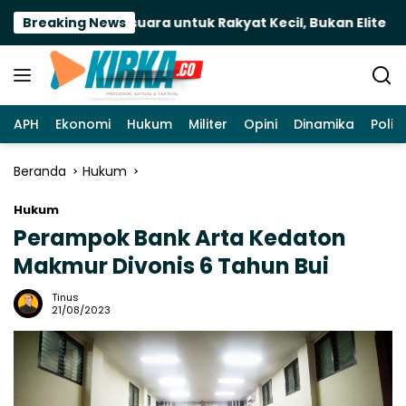
Langsung
i DPR: Bersuara untuk Rakyat Kecil, Bukan Elite
Breaking News
Ti
ke
konten
APH
Ekonomi
Hukum
Militer
Opini
Dinamika
Politi
Beranda
Hukum
Hukum
Perampok Bank Arta Kedaton
Makmur Divonis 6 Tahun Bui
Tinus
21/08/2023