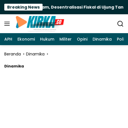
Langsung
0 Daerah Terancam, Desentralisasi Fiskal di Ujung Tanduk
Breaking News
ke
konten
APH
Ekonomi
Hukum
Militer
Opini
Dinamika
Politi
Beranda
Dinamika
Dinamika