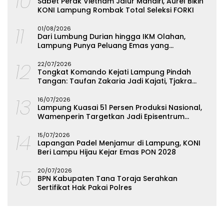
10
Sabet Perak Vietnam Jalur Mandiri, Aurel Bikin
KONI Lampung Rombak Total Seleksi FORKI
11
01/08/2026
Dari Lumbung Durian hingga IKM Olahan,
Lampung Punya Peluang Emas yang
Terabaikan
12
22/07/2026
Tongkat Komando Kejati Lampung Pindah
Tangan: Taufan Zakaria Jadi Kajati, Tjakra
Suyana Wakajati
13
16/07/2026
Lampung Kuasai 51 Persen Produksi Nasional,
Wamenperin Targetkan Jadi Episentrum
Olahan Singkong
14
15/07/2026
Lapangan Padel Menjamur di Lampung, KONI
Beri Lampu Hijau Kejar Emas PON 2028
15
20/07/2026
BPN Kabupaten Tana Toraja Serahkan
Sertifikat Hak Pakai Polres