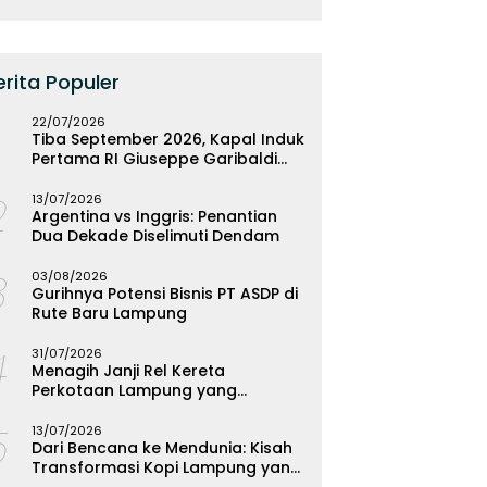
erita Populer
22/07/2026
Tiba September 2026, Kapal Induk
Pertama RI Giuseppe Garibaldi
Resmi Bermarkas di Lampung
2
13/07/2026
Argentina vs Inggris: Penantian
Dua Dekade Diselimuti Dendam
3
03/08/2026
Gurihnya Potensi Bisnis PT ASDP di
Rute Baru Lampung
4
31/07/2026
Menagih Janji Rel Kereta
Perkotaan Lampung yang
Mengendap
5
13/07/2026
Dari Bencana ke Mendunia: Kisah
Transformasi Kopi Lampung yang