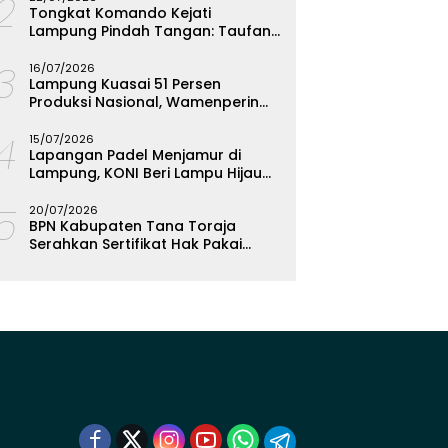
12
Tongkat Komando Kejati
Lampung Pindah Tangan: Taufan
Zakaria Jadi Kajati, Tjakra Suyana
13
Wakajati
16/07/2026
Lampung Kuasai 51 Persen
Produksi Nasional, Wamenperin
Targetkan Jadi Episentrum
14
Olahan Singkong
15/07/2026
Lapangan Padel Menjamur di
Lampung, KONI Beri Lampu Hijau
Kejar Emas PON 2028
15
20/07/2026
BPN Kabupaten Tana Toraja
Serahkan Sertifikat Hak Pakai
Polres