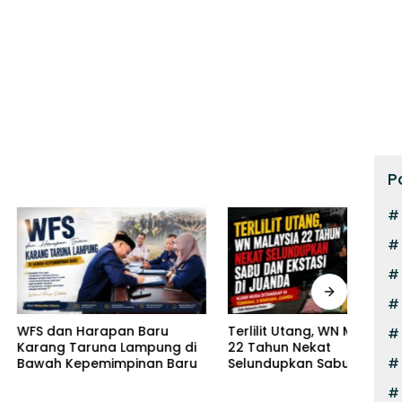
P
 Harapan Baru
Terlilit Utang, WN Malaysia
Pilot
Taruna Lampung di
22 Tahun Nekat
Kurir
Kepemimpinan Baru
Selundupkan Sabu dan
Eksta
Ekstasi di Juanda