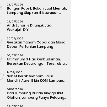
Menginspirasi
6
28/07/2026
Bangun Pabrik Bukan Jual Mentah,
Lampung Siapkan 4 Kawasan
Industri
7
23/07/2026
Andi Suharlis Ditunjuk Jadi
Wakajati DIY
8
30/07/2026
Gerakan Tanam Cabai dan Masa
Depan Pertanian Lampung
9
07/07/2026
Ultimatum 3 Hari Ombudsman,
Bereskan Kecurangan Terstruktur
SPMB Bandarlampung atau
10
Hadapi Hukum
14/07/2026
Sabet Perak Vietnam Jalur
Mandiri, Aurel Bikin KONI Lampung
Rombak Total Seleksi FORKI
1
01/08/2026
Dari Lumbung Durian hingga IKM
Olahan, Lampung Punya Peluang
Emas yang Terabaikan
22/07/2026