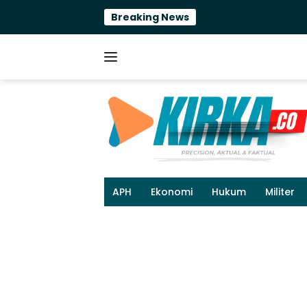
Langsung
Breaking News
Efisi
ke
konten
APH
Ekonomi
Hukum
Militer