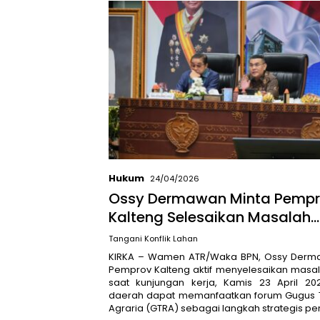
Hukum
24/04/2026
Ossy Dermawan Minta Pemp
Kalteng Selesaikan Masalah
Pertanahan Lewat GTRA
Tangani Konflik Lahan
KIRKA – Wamen ATR/Waka BPN, Ossy Derm
Pemprov Kalteng aktif menyelesaikan masa
saat kunjungan kerja, Kamis 23 April 20
daerah dapat memanfaatkan forum Gugus 
Agraria (GTRA) sebagai langkah strategis p