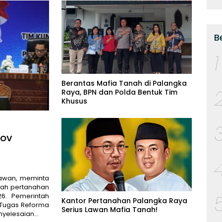
B
1
Berantas Mafia Tanah di Palangka
Raya, BPN dan Polda Bentuk Tim
Khusus
rov
awan, meminta
lah pertanahan
26. Pemerintah
Kantor Pertanahan Palangka Raya
Tugas Reforma
Serius Lawan Mafia Tanah!
enyelesaian…