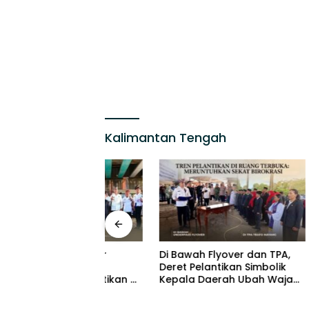
Kalimantan Tengah
tau Sekadar
Di Bawah Flyover dan TPA,
WFS dan
Mengukur
Deret Pelantikan Simbolik
Karang 
ta Pelantikan di
Kepala Daerah Ubah Wajah
Bawah 
ng
Birokrasi