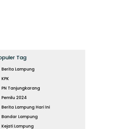
opuler Tag
Berita Lampung
KPK
PN Tanjungkarang
Pemilu 2024
 Malaysia Airlines Jadi
Uang Titipan Rp1 Triliun,
D
Berita Lampung Hari Ini
 Narkoba, 70 Ribu Butir
Akankah Pemulihan Aset
M
si Disita di Soetta
Menggantikan Hukuman
A
Bandar Lampung
Pidana?
K
Kejati Lampung