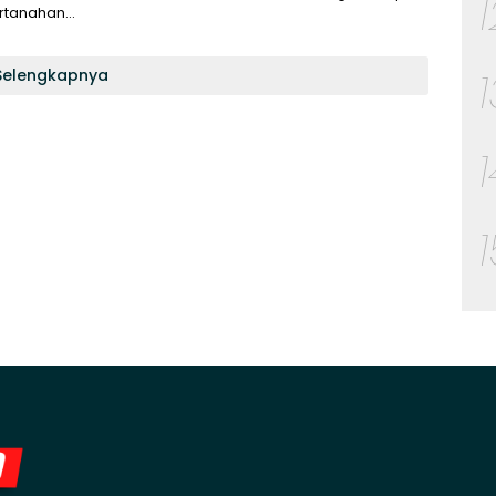
rtanahan…
Selengkapnya