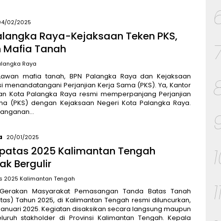
04/02/2025
alangka Raya-Kejaksaan Teken PKS,
 Mafia Tanah
alangka Raya
Lawan mafia tanah, BPN Palangka Raya dan Kejaksaan
i menandatangani Perjanjian Kerja Sama (PKS). Ya, Kantor
an Kota Palangka Raya resmi memperpanjang Perjanjian
ma (PKS) dengan Kejaksaan Negeri Kota Palangka Raya.
tanganan…
a
20/01/2025
atas 2025 Kalimantan Tengah
ak Bergulir
 2025 Kalimantan Tengah
1
 Gerakan Masyarakat Pemasangan Tanda Batas Tanah
as) Tahun 2025, di Kalimantan Tengah resmi diluncurkan,
Januari 2025. Kegiatan disaksikan secara langsung maupun
eluruh stakholder di Provinsi Kalimantan Tengah. Kepala