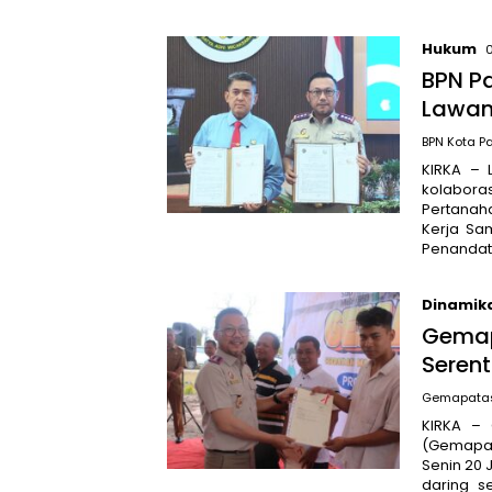
Hukum
BPN P
Lawan
BPN Kota P
KIRKA – 
kolaboras
Pertanah
Kerja Sa
Penanda
Dinamik
Gemap
Serent
Gemapatas
KIRKA –
(Gemapat
Senin 20 
daring s