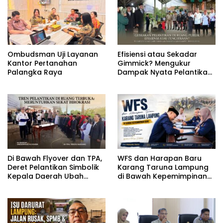
Ombudsman Uji Layanan
Efisiensi atau Sekadar
Kantor Pertanahan
Gimmick? Mengukur
Palangka Raya
Dampak Nyata Pelantikan
di Luar Gedung
Di Bawah Flyover dan TPA,
WFS dan Harapan Baru
Deret Pelantikan Simbolik
Karang Taruna Lampung
Kepala Daerah Ubah
di Bawah Kepemimpinan
Wajah Birokrasi
Baru