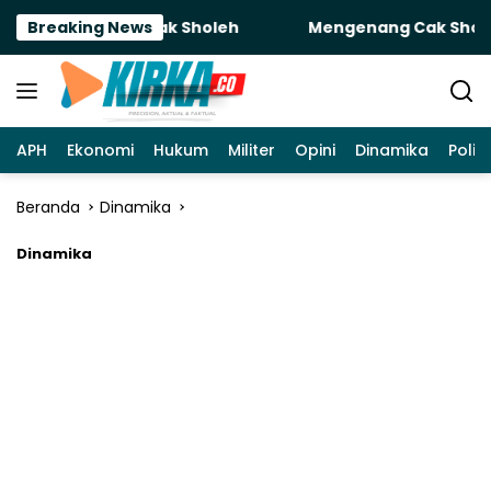
Langsung
ntuk Sobatku Cak Sholeh
Breaking News
Mengenang Cak Sholeh: Kea
ke
konten
APH
Ekonomi
Hukum
Militer
Opini
Dinamika
Politi
Beranda
Dinamika
Dinamika