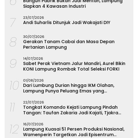
6
Bangun Pabrik Bukan Jual Mentah, Lampung
Siapkan 4 Kawasan Industri
7
23/07/2026
Andi Suharlis Ditunjuk Jadi Wakajati DIY
8
30/07/2026
Gerakan Tanam Cabai dan Masa Depan
Pertanian Lampung
9
14/07/2026
Sabet Perak Vietnam Jalur Mandiri, Aurel Bikin
KONI Lampung Rombak Total Seleksi FORKI
10
01/08/2026
Dari Lumbung Durian hingga IKM Olahan,
Lampung Punya Peluang Emas yang
Terabaikan
11
22/07/2026
Tongkat Komando Kejati Lampung Pindah
Tangan: Taufan Zakaria Jadi Kajati, Tjakra
Suyana Wakajati
12
16/07/2026
Lampung Kuasai 51 Persen Produksi Nasional,
Wamenperin Targetkan Jadi Episentrum