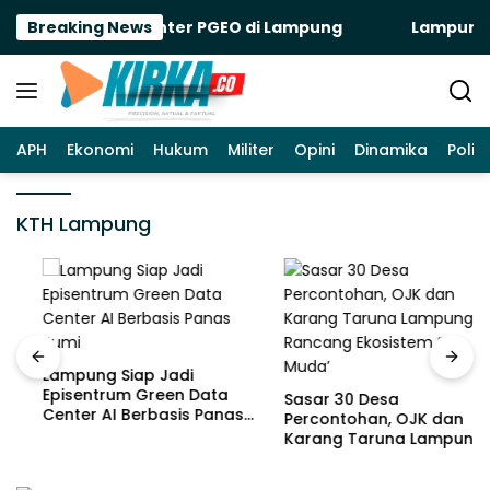
Langsung
ek Green Data Center PGEO di Lampung
Breaking News
Lampung Sia
ke
konten
APH
Ekonomi
Hukum
Militer
Opini
Dinamika
Politi
KTH Lampung
Lampung Siap Jadi
Episentrum Green Data
Sasar 30 Desa
Center AI Berbasis Panas
Percontohan, OJK dan
Bumi
Karang Taruna Lampung
Rancang Ekosistem ‘Bos
Muda’