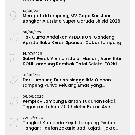
9
10/08/2026
Merapat di Lampung, MV Cape San Juan
Bongkar Alutsista Super Garuda Shield 2026
10
08/08/2026
Tak Cuma Andalkan APBD, KONI Gandeng
Apindo Buka Keran Sponsor Cabor Lampung
11
14/07/2026
Sabet Perak Vietnam Jalur Mandiri, Aurel Bikin
KONI Lampung Rombak Total Seleksi FORKI
12
01/08/2026
Dari Lumbung Durian hingga IKM Olahan,
Lampung Punya Peluang Emas yang
Terabaikan
13
08/08/2026
Pemprov Lampung Bantah Tuduhan Fokal,
Tegaskan Lahan 2.000 Meter Bukan Aset
Daerah
14
22/07/2026
Tongkat Komando Kejati Lampung Pindah
Tangan: Taufan Zakaria Jadi Kajati, Tjakra
Suyana Wakajati