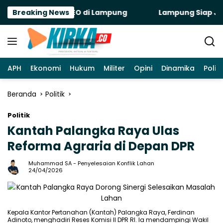
Langsung
Data Center PGEO di Lampung
Breaking News
Lampung Siap Jadi Ep
ke
konten
APH
Ekonomi
Hukum
Militer
Opini
Dinamika
Politi
Beranda
Politik
Politik
Kantah Palangka Raya Ulas
Reforma Agraria di Depan DPR
Muhammad SA
-
Penyelesaian Konflik Lahan
24/04/2026
Kepala Kantor Pertanahan (Kantah) Palangka Raya, Ferdinan
Adinoto, menghadiri Reses Komisi II DPR RI. Ia mendampingi Wakil