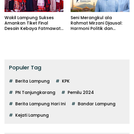
Wakil Lampung Sukses
Seni Merangkul ala
Amankan Tiket Final
Rahmat Mirzani Djausal:
Desain Kebaya Fatmawati
Harmoni Politik dan
Trophy
Stakeholder Lampung
Populer Tag
Berita Lampung
KPK
PN Tanjungkarang
Pemilu 2024
Berita Lampung Hari Ini
Bandar Lampung
Kejati Lampung