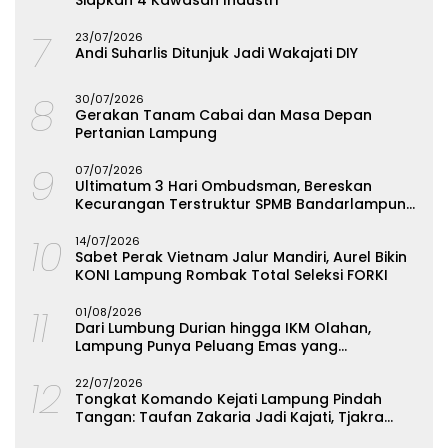
Siapkan 4 Kawasan Industri
7
23/07/2026
Andi Suharlis Ditunjuk Jadi Wakajati DIY
8
30/07/2026
Gerakan Tanam Cabai dan Masa Depan
Pertanian Lampung
9
07/07/2026
Ultimatum 3 Hari Ombudsman, Bereskan
Kecurangan Terstruktur SPMB Bandarlampung
atau Hadapi Hukum
10
14/07/2026
Sabet Perak Vietnam Jalur Mandiri, Aurel Bikin
KONI Lampung Rombak Total Seleksi FORKI
11
01/08/2026
Dari Lumbung Durian hingga IKM Olahan,
Lampung Punya Peluang Emas yang
Terabaikan
12
22/07/2026
Tongkat Komando Kejati Lampung Pindah
Tangan: Taufan Zakaria Jadi Kajati, Tjakra
Suyana Wakajati