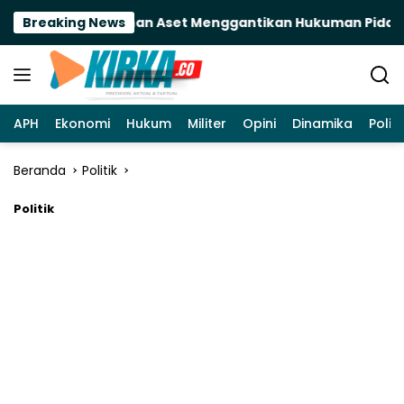
Langsung
 Akankah Pemulihan Aset Menggantikan Hukuman Pidana?
Breaking News
ke
konten
APH
Ekonomi
Hukum
Militer
Opini
Dinamika
Politi
Beranda
Politik
Politik