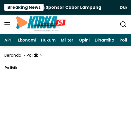
Langsung
o Buka Keran Sponsor Cabor Lampung
Breaking News
Dua Kali Te
ke
konten
APH
Ekonomi
Hukum
Militer
Opini
Dinamika
Politi
Beranda
Politik
Politik