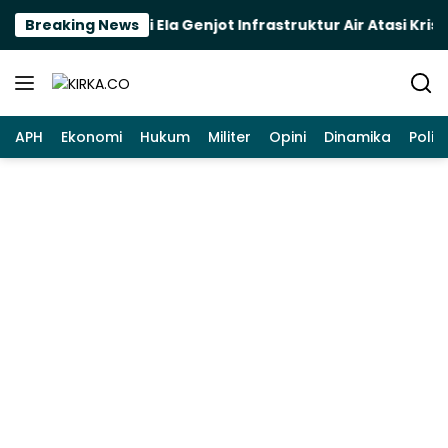
Langsung
h Kering, Bupati Ela Genjot Infrastruktur Air Atasi Krisis
Breaking News
ke
konten
APH
Ekonomi
Hukum
Militer
Opini
Dinamika
Politi