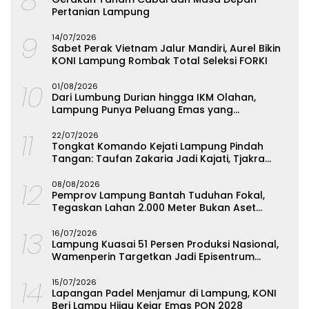
Pertanian Lampung
9
14/07/2026
Sabet Perak Vietnam Jalur Mandiri, Aurel Bikin
KONI Lampung Rombak Total Seleksi FORKI
10
01/08/2026
Dari Lumbung Durian hingga IKM Olahan,
Lampung Punya Peluang Emas yang
Terabaikan
11
22/07/2026
Tongkat Komando Kejati Lampung Pindah
Tangan: Taufan Zakaria Jadi Kajati, Tjakra
Suyana Wakajati
12
08/08/2026
Pemprov Lampung Bantah Tuduhan Fokal,
Tegaskan Lahan 2.000 Meter Bukan Aset
Daerah
13
16/07/2026
Lampung Kuasai 51 Persen Produksi Nasional,
Wamenperin Targetkan Jadi Episentrum
Olahan Singkong
14
15/07/2026
Lapangan Padel Menjamur di Lampung, KONI
Beri Lampu Hijau Kejar Emas PON 2028