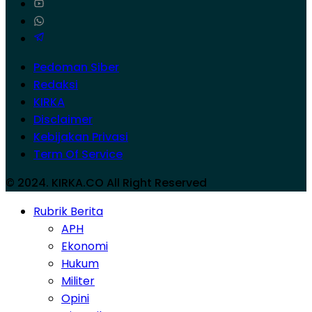
Pedoman Siber
Redaksi
KIRKA
Disclaimer
Kebijakan Privasi
Term Of Service
© 2024. KIRKA.CO All Right Reserved
Rubrik Berita
APH
Ekonomi
Hukum
Militer
Opini