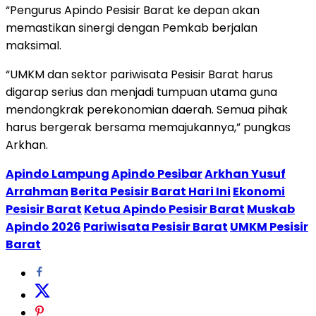
“Pengurus Apindo Pesisir Barat ke depan akan
memastikan sinergi dengan Pemkab berjalan
maksimal.
“UMKM dan sektor pariwisata Pesisir Barat harus
digarap serius dan menjadi tumpuan utama guna
mendongkrak perekonomian daerah. Semua pihak
harus bergerak bersama memajukannya,” pungkas
Arkhan.
Apindo Lampung
Apindo Pesibar
Arkhan Yusuf
Arrahman
Berita Pesisir Barat Hari Ini
Ekonomi
Pesisir Barat
Ketua Apindo Pesisir Barat
Muskab
Apindo 2026
Pariwisata Pesisir Barat
UMKM Pesisir
Barat