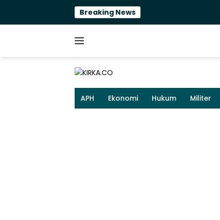
Langsung
Breaking News
ke
konten
APH
Ekonomi
Hukum
Militer