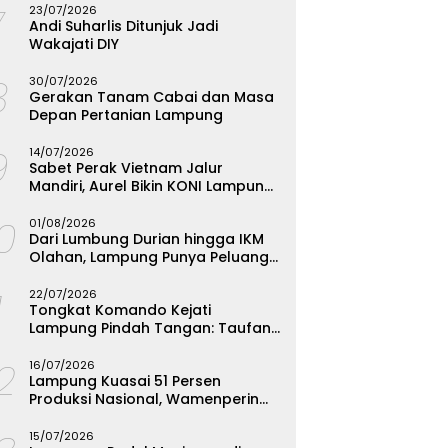
7
23/07/2026
Andi Suharlis Ditunjuk Jadi
Wakajati DIY
8
30/07/2026
Gerakan Tanam Cabai dan Masa
Depan Pertanian Lampung
9
14/07/2026
Sabet Perak Vietnam Jalur
Mandiri, Aurel Bikin KONI Lampung
Rombak Total Seleksi FORKI
10
01/08/2026
Dari Lumbung Durian hingga IKM
Olahan, Lampung Punya Peluang
Emas yang Terabaikan
1
22/07/2026
Tongkat Komando Kejati
Lampung Pindah Tangan: Taufan
Zakaria Jadi Kajati, Tjakra Suyana
12
Wakajati
16/07/2026
Lampung Kuasai 51 Persen
Produksi Nasional, Wamenperin
Targetkan Jadi Episentrum
Olahan Singkong
15/07/2026