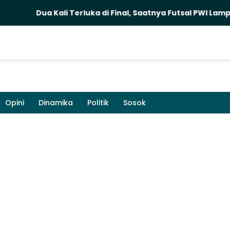
Dua Kali Terluka di Final, Saatnya Futsal PWI Lampung Ba
Opini
Dinamika
Politik
Sosok