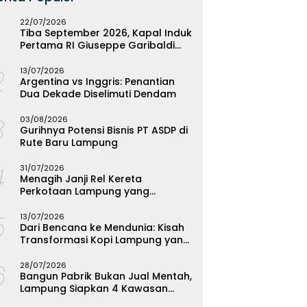
22/07/2026
Tiba September 2026, Kapal Induk
Pertama RI Giuseppe Garibaldi
Resmi Bermarkas di Lampung
2
13/07/2026
Argentina vs Inggris: Penantian
Dua Dekade Diselimuti Dendam
3
03/08/2026
Gurihnya Potensi Bisnis PT ASDP di
Rute Baru Lampung
4
31/07/2026
Menagih Janji Rel Kereta
Perkotaan Lampung yang
Mengendap
5
13/07/2026
Dari Bencana ke Mendunia: Kisah
Transformasi Kopi Lampung yang
Menginspirasi
6
28/07/2026
Bangun Pabrik Bukan Jual Mentah,
Lampung Siapkan 4 Kawasan
Industri