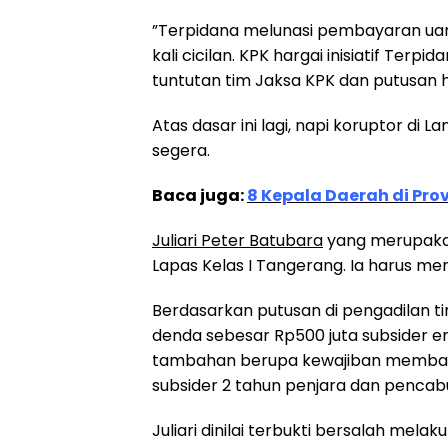
”Terpidana melunasi pembayaran uan
kali cicilan. KPK hargai inisiatif Ter
tuntutan tim Jaksa KPK dan putusan ha
Atas dasar ini lagi, napi koruptor di
segera.
Baca juga:
8 Kepala Daerah di Pro
Juliari Peter Batubara
yang merupakan
Lapas Kelas I Tangerang. Ia harus me
Berdasarkan putusan di pengadilan t
denda sebesar Rp500 juta subsider en
tambahan berupa kewajiban membaya
subsider 2 tahun penjara dan pencab
Juliari dinilai terbukti bersalah mela