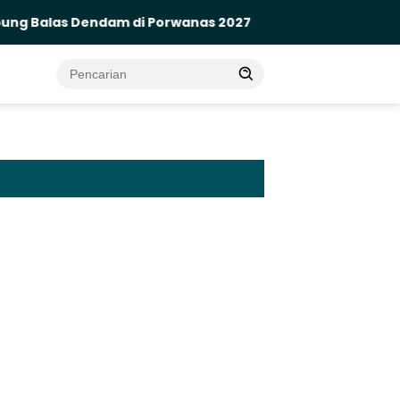
las Dendam di Porwanas 2027
Bawa 5.000 Jurnalis, D