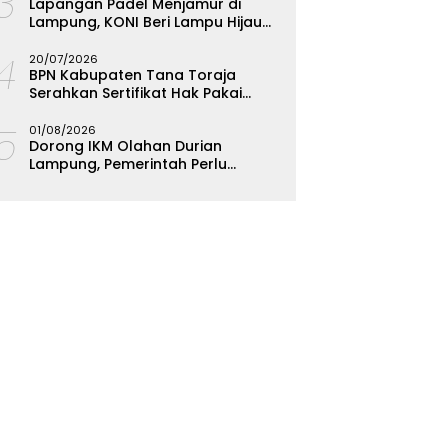
13
Lapangan Padel Menjamur di
Lampung, KONI Beri Lampu Hijau
Kejar Emas PON 2028
14
20/07/2026
BPN Kabupaten Tana Toraja
Serahkan Sertifikat Hak Pakai
Polres
15
01/08/2026
Dorong IKM Olahan Durian
Lampung, Pemerintah Perlu
Bantuan Teknis dan Permodalan