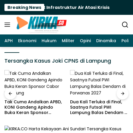
Langsung
upati Ela Genjot Infrastruktur Air Atasi Krisis
Breaking News
Tak 
ke
konten
APH
Ekonomi
Hukum
Militer
Opini
Dinamika
Politi
Tersangka Kasus Joki CPNS di Lampung
Tak Cuma Andalkan APBD,
Dua Kali Terluka di Final,
KONI Gandeng Apindo
Saatnya Futsal PWI
Buka Keran Sponsor
Lampung Balas Dendam di
Cabor Lampung
Porwanas 2027