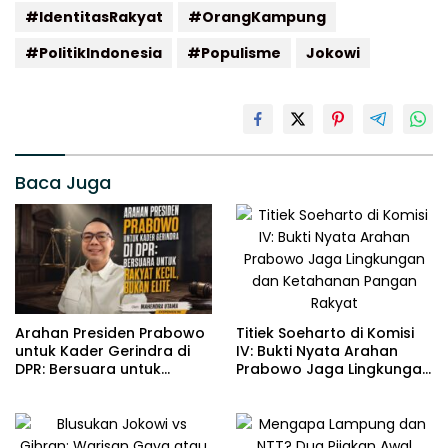
#IdentitasRakyat
#OrangKampung
#PolitikIndonesia
#Populisme
Jokowi
Baca Juga
Titiek Soeharto di Komisi
Arahan Presiden Prabowo
IV: Bukti Nyata Arahan
untuk Kader Gerindra di
Prabowo Jaga Lingkungan
DPR: Bersuara untuk
dan Ketahanan Pangan
Rakyat Kecil, Bukan Elite
Rakyat