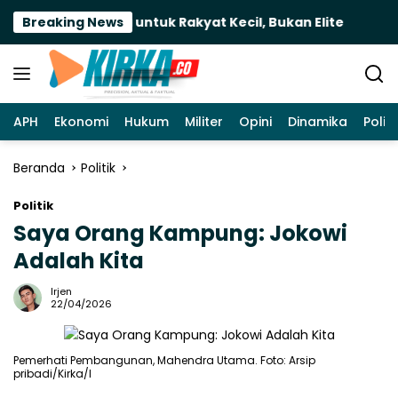
Langsung
PR: Bersuara untuk Rakyat Kecil, Bukan Elite
Breaking News
Titie
ke
konten
APH
Ekonomi
Hukum
Militer
Opini
Dinamika
Politi
Beranda
Politik
Politik
Saya Orang Kampung: Jokowi
Adalah Kita
Irjen
22/04/2026
Pemerhati Pembangunan, Mahendra Utama. Foto: Arsip
pribadi/Kirka/I