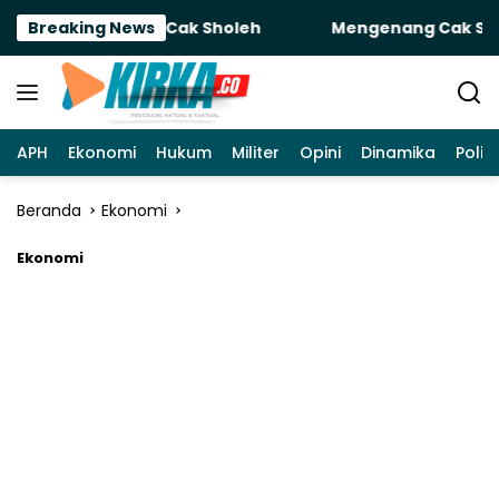
Langsung
Untuk Sobatku Cak Sholeh
Breaking News
Mengenang Cak Sholeh: Ke
ke
konten
APH
Ekonomi
Hukum
Militer
Opini
Dinamika
Politi
Beranda
Ekonomi
Ekonomi