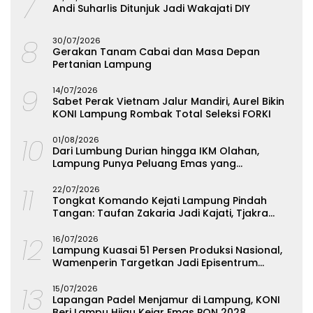
7
Andi Suharlis Ditunjuk Jadi Wakajati DIY
8
30/07/2026
Gerakan Tanam Cabai dan Masa Depan
Pertanian Lampung
9
14/07/2026
Sabet Perak Vietnam Jalur Mandiri, Aurel Bikin
KONI Lampung Rombak Total Seleksi FORKI
10
01/08/2026
Dari Lumbung Durian hingga IKM Olahan,
Lampung Punya Peluang Emas yang
Terabaikan
11
22/07/2026
Tongkat Komando Kejati Lampung Pindah
Tangan: Taufan Zakaria Jadi Kajati, Tjakra
Suyana Wakajati
12
16/07/2026
Lampung Kuasai 51 Persen Produksi Nasional,
Wamenperin Targetkan Jadi Episentrum
Olahan Singkong
13
15/07/2026
Lapangan Padel Menjamur di Lampung, KONI
Beri Lampu Hijau Kejar Emas PON 2028