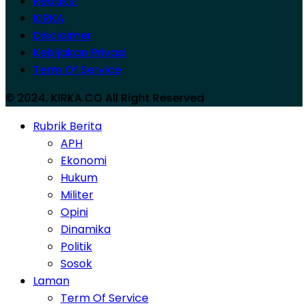
Redaksi
KIRKA
Disclaimer
Kebijakan Privasi
Term Of Service
© 2024. KIRKA.CO All Right Reserved
Rubrik Berita
APH
Ekonomi
Hukum
Militer
Opini
Dinamika
Politik
Sosok
Laman
Term Of Service