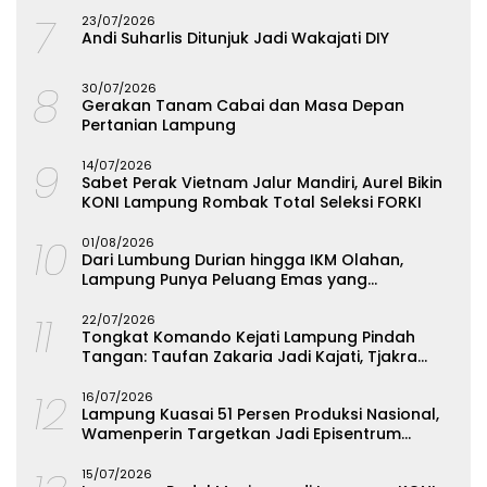
7
23/07/2026
Andi Suharlis Ditunjuk Jadi Wakajati DIY
8
30/07/2026
Gerakan Tanam Cabai dan Masa Depan
Pertanian Lampung
9
14/07/2026
Sabet Perak Vietnam Jalur Mandiri, Aurel Bikin
KONI Lampung Rombak Total Seleksi FORKI
10
01/08/2026
Dari Lumbung Durian hingga IKM Olahan,
Lampung Punya Peluang Emas yang
Terabaikan
11
22/07/2026
Tongkat Komando Kejati Lampung Pindah
Tangan: Taufan Zakaria Jadi Kajati, Tjakra
Suyana Wakajati
12
16/07/2026
Lampung Kuasai 51 Persen Produksi Nasional,
Wamenperin Targetkan Jadi Episentrum
Olahan Singkong
15/07/2026