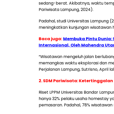
sedang-berat. Akibatnya, waktu te
Pariwisata Lampung, 2024).
Padahal, studi Universitas Lampung 
meningkatkan kunjungan wisatawan h
Baca juga:
Membuka Pintu Dunia:
Internasional, Oleh Mahendra Ut
“Wisatawan mengeluh jalan berlubang
memangkas waktu eksplorasi dan mer
Perjalanan Lampung, Sutrisno, April lal
2. SDM Pariwisata: Ketertinggala
Riset LPPM Universitas Bandar Lamp
hanya 32% pelaku usaha homestay ya
pemasaran. Padahal, 78% wisatawan m