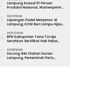
12
Lampung Kuasai 51 Persen
Produksi Nasional, Wamenperin
Targetkan Jadi Episentrum
13
Olahan Singkong
15/07/2026
Lapangan Padel Menjamur di
Lampung, KONI Beri Lampu Hijau
Kejar Emas PON 2028
14
20/07/2026
BPN Kabupaten Tana Toraja
Serahkan Sertifikat Hak Pakai
Polres
15
01/08/2026
Dorong IKM Olahan Durian
Lampung, Pemerintah Perlu
Bantuan Teknis dan Permodalan