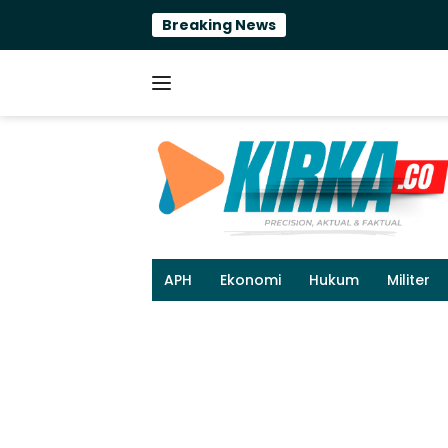
Langsung
Breaking News
ke
konten
APH
Ekonomi
Hukum
Militer