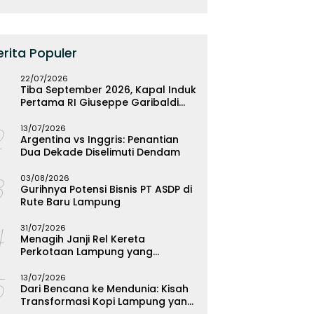
erita Populer
22/07/2026
Tiba September 2026, Kapal Induk
Pertama RI Giuseppe Garibaldi
Resmi Bermarkas di Lampung
2
13/07/2026
Argentina vs Inggris: Penantian
Dua Dekade Diselimuti Dendam
3
03/08/2026
Gurihnya Potensi Bisnis PT ASDP di
Rute Baru Lampung
4
31/07/2026
Menagih Janji Rel Kereta
Perkotaan Lampung yang
Mengendap
5
13/07/2026
Dari Bencana ke Mendunia: Kisah
Transformasi Kopi Lampung yang