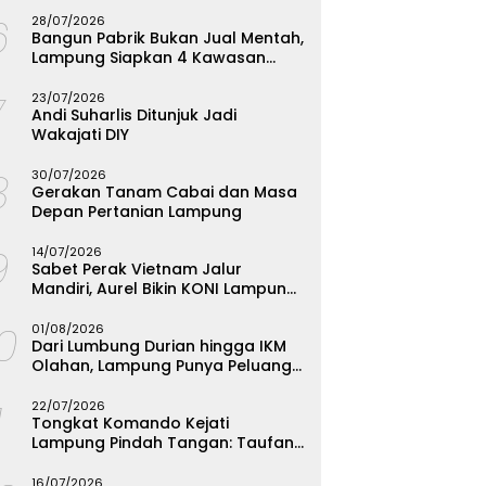
Menginspirasi
6
28/07/2026
Bangun Pabrik Bukan Jual Mentah,
Lampung Siapkan 4 Kawasan
Industri
7
23/07/2026
Andi Suharlis Ditunjuk Jadi
Wakajati DIY
8
30/07/2026
Gerakan Tanam Cabai dan Masa
Depan Pertanian Lampung
9
14/07/2026
Sabet Perak Vietnam Jalur
Mandiri, Aurel Bikin KONI Lampung
Rombak Total Seleksi FORKI
10
01/08/2026
Dari Lumbung Durian hingga IKM
Olahan, Lampung Punya Peluang
Emas yang Terabaikan
1
22/07/2026
Tongkat Komando Kejati
Lampung Pindah Tangan: Taufan
Zakaria Jadi Kajati, Tjakra Suyana
Wakajati
16/07/2026