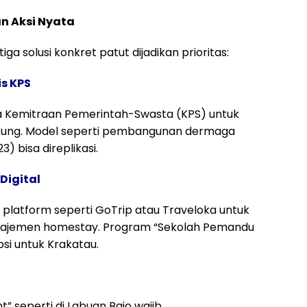
an Aksi Nyata
iga solusi konkret patut dijadikan prioritas:
is KPS
 Kemitraan Pemerintah-Swasta (KPS) untuk
ukung. Model seperti pembangunan dermaga
 bisa direplikasi.
Digital
platform seperti GoTrip atau Traveloka untuk
anajemen homestay. Program “Sekolah Pemandu
si untuk Krakatau.
 seperti di Labuan Bajo wajib