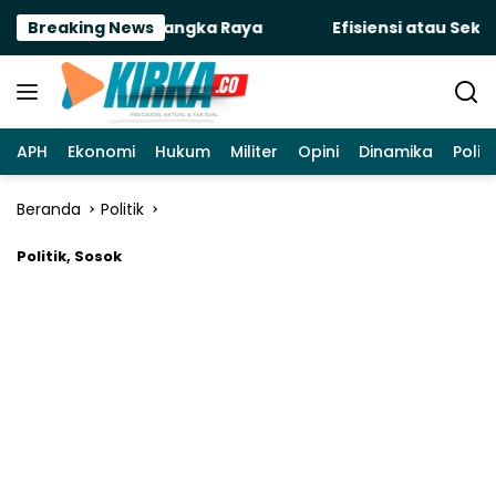
Langsung
ertanahan Palangka Raya
Breaking News
Efisiensi atau Sekadar
ke
konten
APH
Ekonomi
Hukum
Militer
Opini
Dinamika
Politi
Beranda
Politik
Politik
,
Sosok