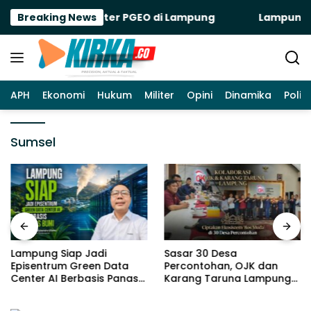
Langsung
k Green Data Center PGEO di Lampung
Breaking News
Lampung Siap
ke
konten
APH
Ekonomi
Hukum
Militer
Opini
Dinamika
Politi
Sumsel
Lampung Siap Jadi
Sasar 30 Desa
Episentrum Green Data
Percontohan, OJK dan
Center AI Berbasis Panas
Karang Taruna Lampung
Bumi
Rancang Ekosistem ‘Bos
Muda’