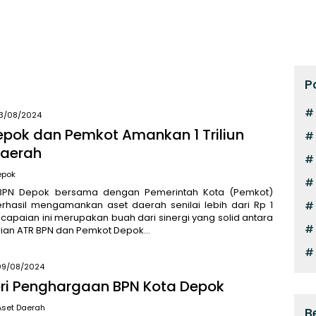
P
13/08/2024
epok dan Pemkot Amankan 1 Triliun
Daerah
epok
BPN Depok bersama dengan Pemerintah Kota (Pemkot)
rhasil mengamankan aset daerah senilai lebih dari Rp 1
Pencapaian ini merupakan buah dari sinergi yang solid antara
ian ATR BPN dan Pemkot Depok…
09/08/2024
eri Penghargaan BPN Kota Depok
 Aset Daerah
B