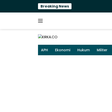
Langsung
Breaking News
ke
konten
APH
Ekonomi
Hukum
Militer