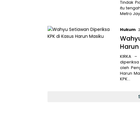
Tindak P
itu tenga
Metro Jaya
Hukum
Wahyu
Harun
KIRKA –
diperiksa
oleh Peny
Harun Ma
KPK…