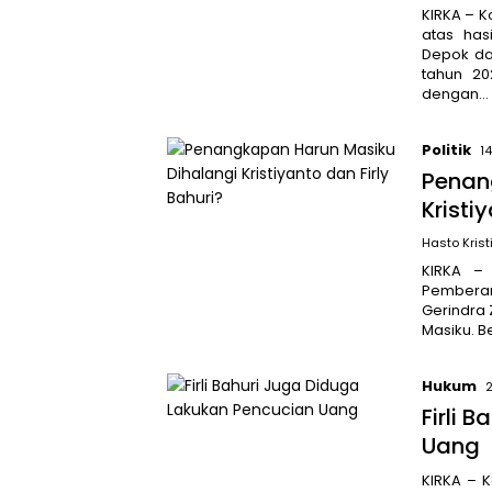
KIRKA – 
atas has
Depok dal
tahun 20
dengan…
Politik
1
Penan
Kristi
Hasto Krist
KIRKA – 
Pemberant
Gerindra 
Masiku. B
Hukum
Firli 
Uang
KIRKA – K