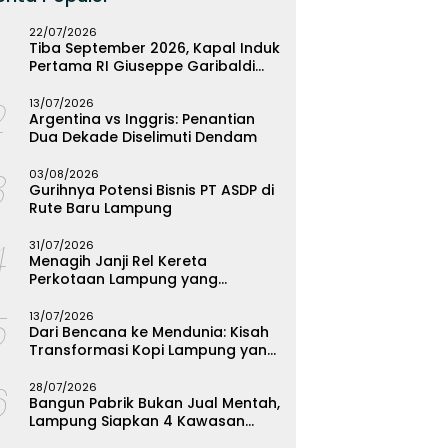
22/07/2026
Tiba September 2026, Kapal Induk
Pertama RI Giuseppe Garibaldi
Resmi Bermarkas di Lampung
2
13/07/2026
Argentina vs Inggris: Penantian
Dua Dekade Diselimuti Dendam
3
03/08/2026
Gurihnya Potensi Bisnis PT ASDP di
Rute Baru Lampung
4
31/07/2026
Menagih Janji Rel Kereta
Perkotaan Lampung yang
Mengendap
5
13/07/2026
Dari Bencana ke Mendunia: Kisah
Transformasi Kopi Lampung yang
Menginspirasi
6
28/07/2026
Bangun Pabrik Bukan Jual Mentah,
Lampung Siapkan 4 Kawasan
Industri