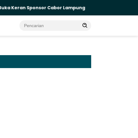
eran Sponsor Cabor Lampung
Dua Kali Terluka di 