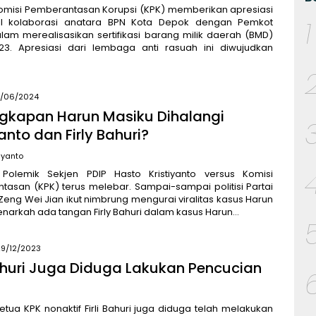
Komisi Pemberantasan Korupsi (KPK) memberikan apresiasi
1
il kolaborasi anatara BPN Kota Depok dengan Pemkot
am merealisasikan sertifikasi barang milik daerah (BMD)
23. Apresiasi dari lembaga anti rasuah ini diwujudkan
4/06/2024
gkapan Harun Masiku Dihalangi
yanto dan Firly Bahuri?
iyanto
Polemik Sekjen PDIP Hasto Kristiyanto versus Komisi
asan (KPK) terus melebar. Sampai-sampai politisi Partai
Zeng Wei Jian ikut nimbrung mengurai viralitas kasus Harun
enarkah ada tangan Firly Bahuri dalam kasus Harun…
29/12/2023
Bahuri Juga Diduga Lakukan Pencucian
etua KPK nonaktif Firli Bahuri juga diduga telah melakukan