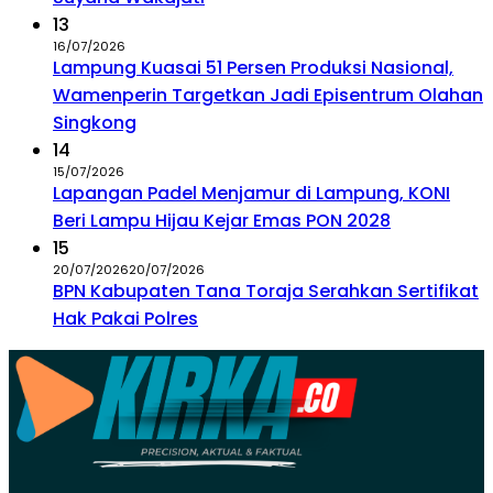
13
16/07/2026
Lampung Kuasai 51 Persen Produksi Nasional,
Wamenperin Targetkan Jadi Episentrum Olahan
Singkong
14
15/07/2026
Lapangan Padel Menjamur di Lampung, KONI
Beri Lampu Hijau Kejar Emas PON 2028
15
20/07/2026
20/07/2026
BPN Kabupaten Tana Toraja Serahkan Sertifikat
Hak Pakai Polres