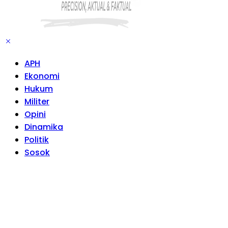
APH
Ekonomi
Hukum
Militer
Opini
Dinamika
Politik
Sosok