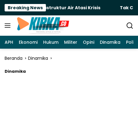
Langsung
jot Infrastruktur Air Atasi Krisis
Breaking News
Tak Cuma Andalk
ke
konten
APH
Ekonomi
Hukum
Militer
Opini
Dinamika
Politi
Beranda
Dinamika
Dinamika