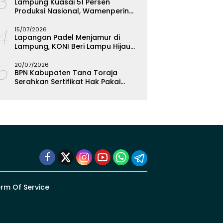
13
Lampung Kuasai 51 Persen
Produksi Nasional, Wamenperin
Targetkan Jadi Episentrum
14
Olahan Singkong
15/07/2026
Lapangan Padel Menjamur di
Lampung, KONI Beri Lampu Hijau
Kejar Emas PON 2028
15
20/07/2026
BPN Kabupaten Tana Toraja
Serahkan Sertifikat Hak Pakai
Polres
rm Of Service