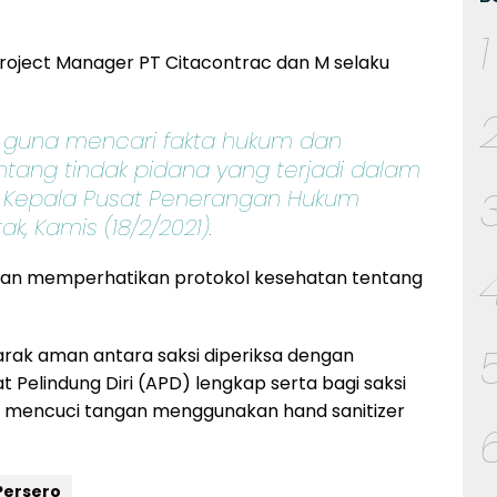
1
 Project Manager PT Citacontrac dan M selaku
an guna mencari fakta hukum dan
ntang tindak pidana yang terjadi dalam
s Kepala Pusat Penerangan Hukum
k, Kamis (18/2/2021).
gan memperhatikan protokol kesehatan tentang
rak aman antara saksi diperiksa dengan
 Pelindung Diri (APD) lengkap serta bagi saksi
 mencuci tangan menggunakan hand sanitizer
Persero