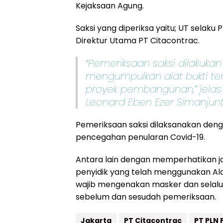
Kejaksaan Agung.
Saksi yang diperiksa yaitu; UT selaku
Direktur Utama PT Citacontrac.
“Pemeriksaan saksi dilakuk
mengumpulkan alat bukti te
proyek pembangunan,” jela
Leonard Eben Ezer Simanjunta
Pemeriksaan saksi dilaksanakan den
pencegahan penularan Covid-19.
Antara lain dengan memperhatikan ja
penyidik yang telah menggunakan Alat
wajib mengenakan masker dan selalu
sebelum dan sesudah pemeriksaan.
Jakarta
PT Citacontrac
PT PLN 