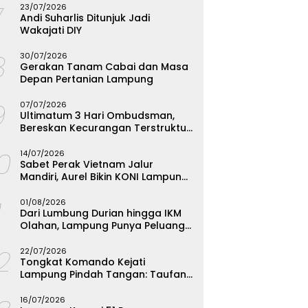
7
23/07/2026
Andi Suharlis Ditunjuk Jadi
Wakajati DIY
8
30/07/2026
Gerakan Tanam Cabai dan Masa
Depan Pertanian Lampung
9
07/07/2026
Ultimatum 3 Hari Ombudsman,
Bereskan Kecurangan Terstruktur
SPMB Bandarlampung atau
10
Hadapi Hukum
14/07/2026
Sabet Perak Vietnam Jalur
Mandiri, Aurel Bikin KONI Lampung
Rombak Total Seleksi FORKI
1
01/08/2026
Dari Lumbung Durian hingga IKM
Olahan, Lampung Punya Peluang
Emas yang Terabaikan
12
22/07/2026
Tongkat Komando Kejati
Lampung Pindah Tangan: Taufan
Zakaria Jadi Kajati, Tjakra Suyana
Wakajati
16/07/2026