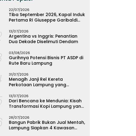
22/07/2026
Tiba September 2026, Kapal Induk
Pertama RI Giuseppe Garibaldi
Resmi Bermarkas di Lampung
2
13/07/2026
Argentina vs Inggris: Penantian
Dua Dekade Diselimuti Dendam
3
03/08/2026
Gurihnya Potensi Bisnis PT ASDP di
Rute Baru Lampung
4
31/07/2026
Menagih Janji Rel Kereta
Perkotaan Lampung yang
Mengendap
5
13/07/2026
Dari Bencana ke Mendunia: Kisah
Transformasi Kopi Lampung yang
Menginspirasi
6
28/07/2026
Bangun Pabrik Bukan Jual Mentah,
Lampung Siapkan 4 Kawasan
Industri