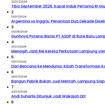
22/07/2026
Tiba September 2026, Kapal Induk Pertama RI G
2
13/07/2026
Argentina vs Inggris: Penantian Dua Dekade Dise
3
03/08/2026
Gurihnya Potensi Bisnis PT ASDP di Rute Baru La
4
31/07/2026
Menagih Janji Rel Kereta Perkotaan Lampung y
5
13/07/2026
Dari Bencana ke Mendunia: Kisah Transformasi 
6
28/07/2026
Bangun Pabrik Bukan Jual Mentah, Lampung Siap
7
23/07/2026
Andi Suharlis Ditunjuk Jadi Wakajati DIY
8