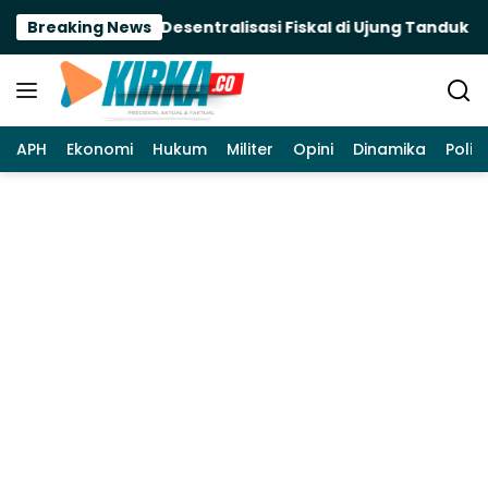
Langsung
aerah Terancam, Desentralisasi Fiskal di Ujung Tanduk
Breaking News
ke
konten
APH
Ekonomi
Hukum
Militer
Opini
Dinamika
Politi